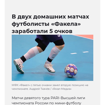
В двух домашних матчах
футболисты «Факела»
заработали 5 очков
МФК «Факел» с пятью очками занял вторую позицию на
чемпионате. Андрей Ткачёв / «Ямал-Медиа»
Матчи девятого тура PARI-Высшей лиги
чемпионата России по мини-футболу