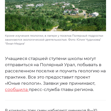
Кроме изучения геологии, в лагере у поселка Полярный подростки
занимаются экологической деятельностью. Фото: Юлия Чудинова/
"Ямал-Медиа"
Учащиеся старшей ступени школы могут
отправиться на Полярный Урал, побывать в
расселенном поселке и поучить геологию на
практике. Все это предоставит проект
«Юные геологи». Заявки уже принимают,
сообщила
пресс-служба главы региона.
В команды трех смен набирают учеников 8—10