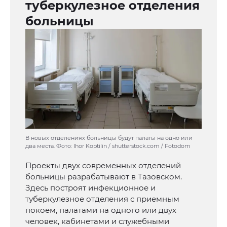
туберкулезное отделения
больницы
В новых отделениях больницы будут палаты на одно или
два места. Фото: Ihor Koptilin / shutterstock.com / Fotodom
Проекты двух современных отделений
больницы разрабатывают в Тазовском.
Здесь построят инфекционное и
туберкулезное отделения с приемным
покоем, палатами на одного или двух
человек, кабинетами и служебными