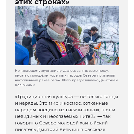
этих строках»
Начинающему журналисту удалось занять свою нишу:
писать о молодёжи коренных народов Севера, применяя
накопленный ранее багаж. Фото: предоставлено Дмитрием
Кельчиным
«Традиционная культура — не только танцы
и наряды. Это мир и космос, сотканные
народом воедино из тысячи тонких, почти
невидимых и неосязаемых нитей», — так
говорит о Севере молодой хантыйский
писатель Дмитрий Кельчин в рассказе