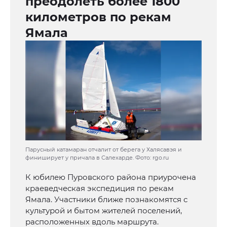
преодолеть более 1800
километров по рекам
Ямала
Парусный катамаран отчалит от берега у Халясавэя и
финиширует у причала в Салехарде. Фото: rgo.ru
К юбилею Пуровского района приурочена
краеведческая экспедиция по рекам
Ямала. Участники ближе познакомятся с
культурой и бытом жителей поселений,
расположенных вдоль маршрута.