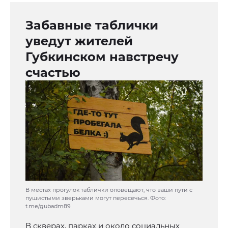
Забавные таблички
уведут жителей
Губкинском навстречу
счастью
В местах прогулок таблички оповещают, что ваши пути с
пушистыми зверьками могут пересечься. Фото:
t.me/gubadm89
В скверах, парках и около социальных