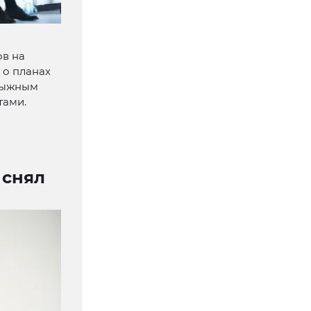
ов на
 о планах
олыжным
тами.
 снял