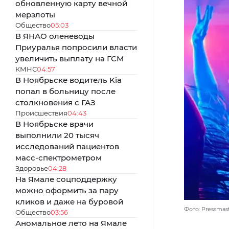
обновленную карту вечной
мерзлоты
Общество
05:03
В ЯНАО оленеводы
Приуралья попросили власти
увеличить выплату на ГСМ
КМНС
04:57
В Ноябрьске водитель Kia
попал в больницу после
столкновения с ГАЗ
Происшествия
04:43
В Ноябрьске врачи
выполнили 20 тысяч
исследований пациентов
масс-спектрометром
Здоровье
04:28
На Ямале соцподдержку
можно оформить за пару
кликов и даже на буровой
Фото: Pressma
Общество
03:56
Аномальное лето на Ямале