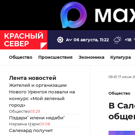
06 августа, 11:22
+18
Общество
Происшествия
Экономика
Культура
Лента новостей
09:47, 17 июня 
Жителей и организации
Нового Уренгоя позвали на
Общество
конкурс «Мой зеленый
В Сал
город»
Общество
05:29
обще
Пэдариˮ илени нядабиˮ
Няръяна Ӈэрм
05:08
Салехард получит