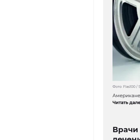
Фото: Flas100 /
Американец
Читать дале
Врачи 
лечен