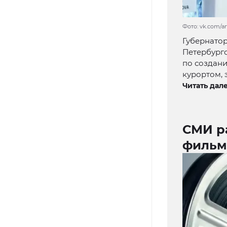
Фото: vk.com/a
Губернато
Петербург
по создан
курортом,
Читать дале
СМИ ра
фильм