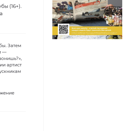
ы (16+).
а
бы. Затем
и —
вонишь?»,
ии артист
пускникам
вижение