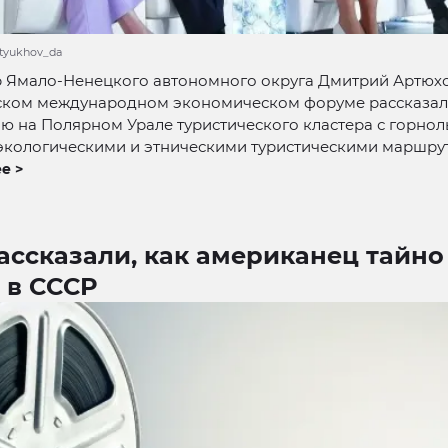
rtyukhov_da
р Ямало-Ненецкого автономного округа Дмитрий Артюх
ском международном экономическом форуме рассказал
ию на Полярном Урале туристического кластера с горн
 экологическими и этническими туристическими маршру
е >
ссказали, как американец тайно
 в СССР