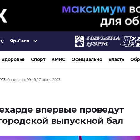
Яр-Сале
°C
Здоровье
Спорт
КМНС
Официально
Власть
Обр
2023
обновлено: 09:49, 17 июня 2023
ехарде впервые проведут
городской выпускной бал