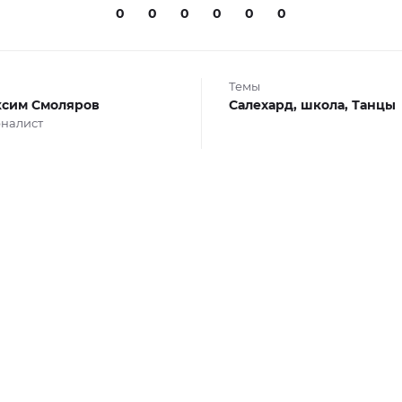
0
0
0
0
0
0
Темы
сим Смоляров
Салехард,
школа,
Танцы
налист