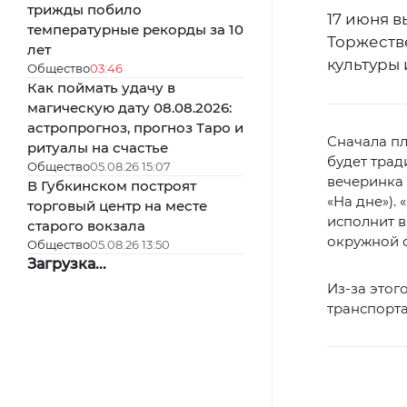
трижды побило
17 июня в
температурные рекорды за 10
Торжеств
лет
культуры и
Общество
03:46
Как поймать удачу в
магическую дату 08.08.2026:
астропрогноз, прогноз Таро и
Сначала пл
ритуалы на счастье
будет трад
Общество
05.08.26 15:07
вечеринка 
В Губкинском построят
«На дне»).
торговый центр на месте
исполнит в
старого вокзала
окружной 
Общество
05.08.26 13:50
Загрузка...
Из-за этого
транспорта