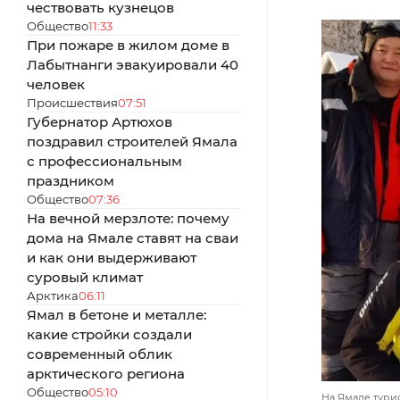
чествовать кузнецов
Общество
11:33
При пожаре в жилом доме в
Лабытнанги эвакуировали 40
человек
Происшествия
07:51
Губернатор Артюхов
поздравил строителей Ямала
с профессиональным
праздником
Общество
07:36
На вечной мерзлоте: почему
дома на Ямале ставят на сваи
и как они выдерживают
суровый климат
Арктика
06:11
Ямал в бетоне и металле:
какие стройки создали
современный облик
арктического региона
Общество
05:10
На Ямале турис