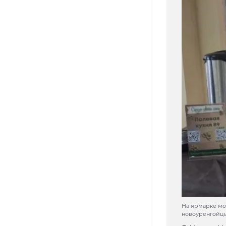
На ярмарке мо
новоуренгойцы