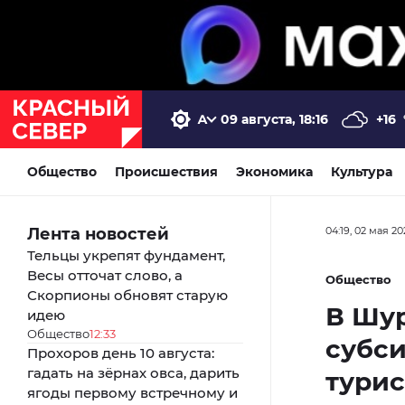
09 августа, 18:16
+16
Общество
Происшествия
Экономика
Культура
Лента новостей
04:19, 02 мая 20
Тельцы укрепят фундамент,
Весы отточат слово, а
Общество
Скорпионы обновят старую
В Шу
идею
Общество
12:33
субси
Прохоров день 10 августа:
гадать на зёрнах овса, дарить
тури
ягоды первому встречному и