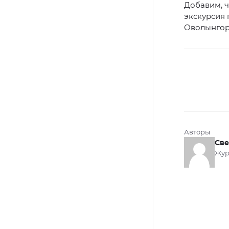
Добавим, 
экскурсия 
Оволынгорт
Авторы
Све
Жур