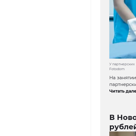
У партнерских 
Fotodom
На заняти
партнерск
Читать дале
В Ново
рубле