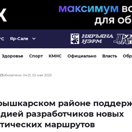
Яр-Сале
°C
Здоровье
Спорт
КМНС
Официально
Власть
Обр
23
обновлено: 04:21, 02 мая 2023
рышкарском районе поддер
дией разработчиков новых
стических маршрутов