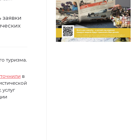
 заявки
ических
го туризма.
уточнили
в
истической
 услуг
ции