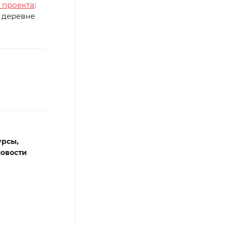
 проекта
:
в деревне
урсы,
овости