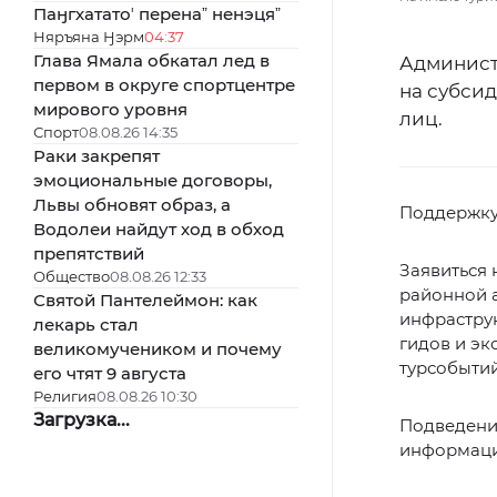
Паӈгхататоʼ перенаˮ ненэцяˮ
Няръяна Ӈэрм
04:37
Глава Ямала обкатал лед в
Админист
первом в округе спортцентре
на субси
мирового уровня
лиц.
Спорт
08.08.26 14:35
Раки закрепят
эмоциональные договоры,
Львы обновят образ, а
Поддержку 
Водолеи найдут ход в обход
препятствий
Заявиться 
Общество
08.08.26 12:33
районной а
Святой Пантелеймон: как
инфраструк
лекарь стал
гидов и эк
великомучеником и почему
турсобытий
его чтят 9 августа
Религия
08.08.26 10:30
Загрузка...
Подведение
информаци