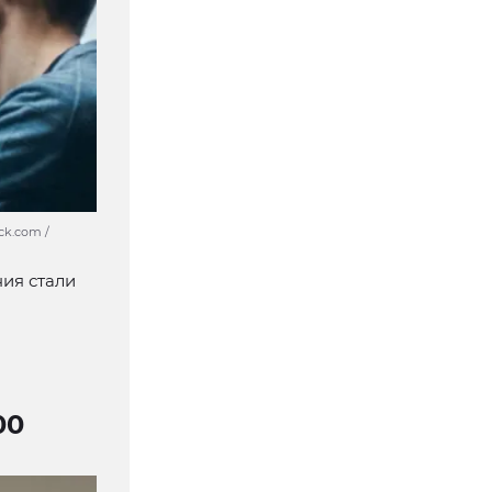
ck.com /
ия стали
00