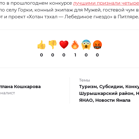
что в прошлогоднем конкурсе
лучшими признали четыре
по селу Горки, конный экипаж для Мужей, гостевой чум 
 и проект «Хотан тэхал — Лебединое гнездо» в Питляре.
0
0
0
1
0
0
Темы
тлана Кошкарова
Туризм,
Субсидии,
Конк
налист
Шурышкарский район,
Н
ЯНАО,
Новости Ямала