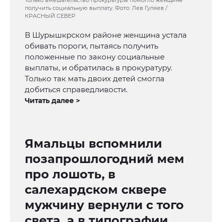
Только вмешательство прокуратуры помогло женщине
получить социальную выплату. Фото: Лев Гуляев /
КРАСНЫЙ СЕВЕР
В Шурышкрском районе женщина устала
обивать пороги, пытаясь получить
положенные по закону социальные
выплаты, и обратилась в прокуратуру.
Только так мать двоих детей смогла
добиться справедливости.
Читать далее >
Ямальцы вспомнили
позапрошлогодний мем
про лошоть, в
салехардском сквере
мужчину вернули с того
света, а в типографии