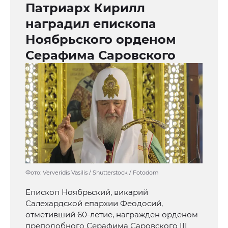
Патриарх Кирилл
наградил епископа
Ноябрьского орденом
Серафима Саровского
Фото: Ververidis Vasilis / Shutterstock / Fotodom
Епископ Ноябрьский, викарий
Салехардской епархии Феодосий,
отметивший 60-летие, награжден орденом
преподобного Серафима Саровского III