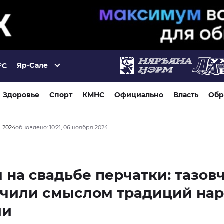
Яр-Сале
°C
Здоровье
Спорт
КМНС
Официально
Власть
Обр
я 2024
обновлено: 10:21, 06 ноября 2024
 на свадьбе перчатки: тазов
ачили смыслом традиций на
ии