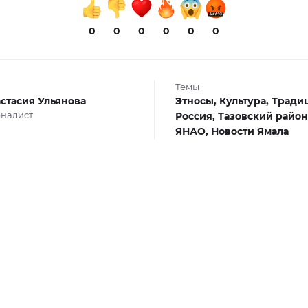
0
0
0
0
0
0
Темы
стасия Ульянова
Этносы,
Культура,
Тради
налист
Россия,
Тазовский район
ЯНАО,
Новости Ямала