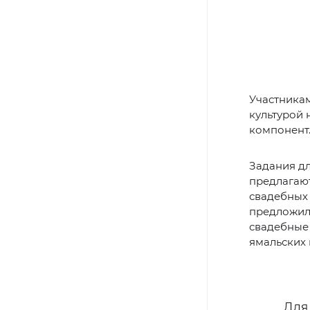
Участникам
культурой 
компонент
Задания дл
предлагают
свадебных 
предложил
свадебные 
ямальских 
Для 