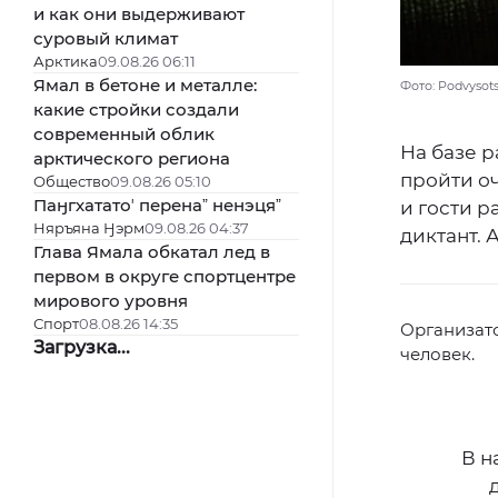
и как они выдерживают
суровый климат
Арктика
09.08.26 06:11
Ямал в бетоне и металле:
Фото: Podvysot
какие стройки создали
современный облик
На базе 
арктического региона
пройти о
Общество
09.08.26 05:10
Паӈгхататоʼ перенаˮ ненэцяˮ
и гости р
Няръяна Ӈэрм
09.08.26 04:37
диктант. 
Глава Ямала обкатал лед в
первом в округе спортцентре
мирового уровня
Спорт
08.08.26 14:35
Организато
Загрузка...
человек.
В н