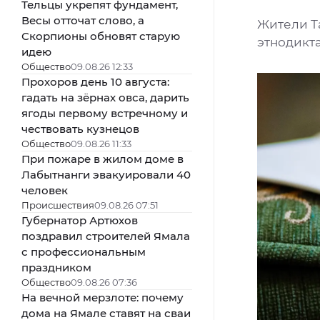
Тельцы укрепят фундамент,
Весы отточат слово, а
Жители Т
Скорпионы обновят старую
этнодикт
идею
Общество
09.08.26 12:33
Прохоров день 10 августа:
гадать на зёрнах овса, дарить
ягоды первому встречному и
чествовать кузнецов
Общество
09.08.26 11:33
При пожаре в жилом доме в
Лабытнанги эвакуировали 40
человек
Происшествия
09.08.26 07:51
Губернатор Артюхов
поздравил строителей Ямала
с профессиональным
праздником
Общество
09.08.26 07:36
На вечной мерзлоте: почему
дома на Ямале ставят на сваи