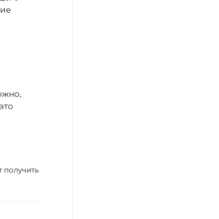
кие
ожно,
это
т получить