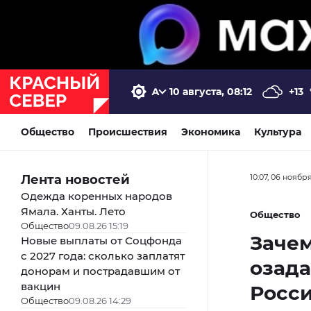
10 августа, 08:12
+13
Общество
Происшествия
Экономика
Культура
Лента новостей
10:07, 06 ноябр
Одежда коренных народов
Ямала. Ханты. Лето
Общество
Общество
09.08.26 15:19
Зачем
Новые выплаты от Соцфонда
с 2027 года: сколько заплатят
озад
донорам и пострадавшим от
вакцин
Росс
Общество
09.08.26 14:29