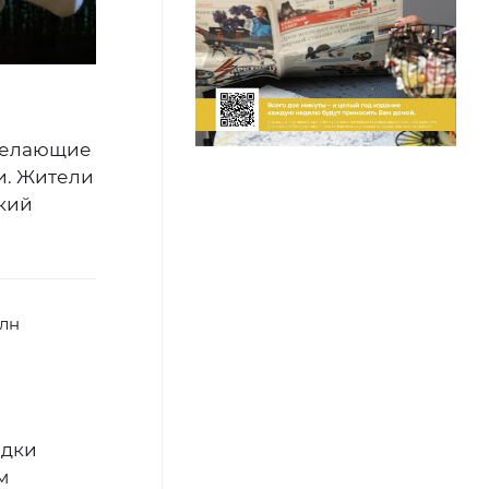
 желающие
и. Жители
ский
млн
адки
м