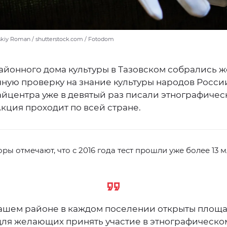
skiy Roman / shutterstock.com / Fotodom
районного дома культуры в Тазовском собрались
чную проверку на знание культуры народов Росси
айцентра уже в девятый раз писали этнографиче
Акция проходит по всей стране.
ры отмечают, что с 2016 года тест прошли уже более 13 
ашем районе в каждом поселении открыты площ
для желающих принять участие в этнографическо