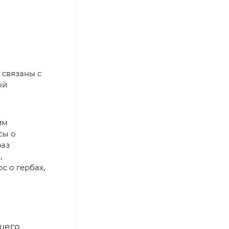
 связаны с
ый
им
сы о
раз
,
с о гербах,
бщего