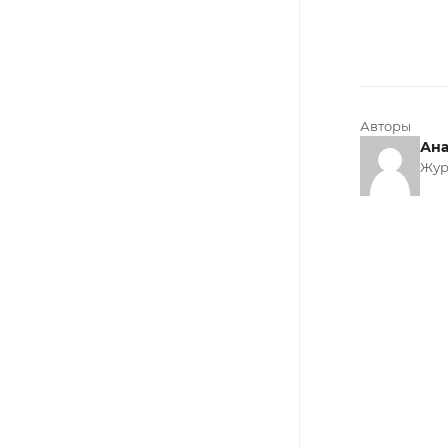
Авторы
Ана
Жур