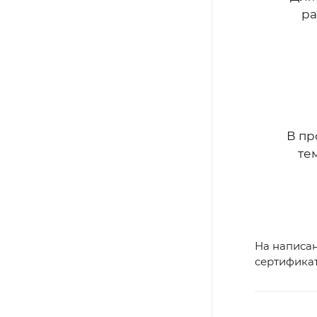
ра
В пр
те
На написан
сертификат