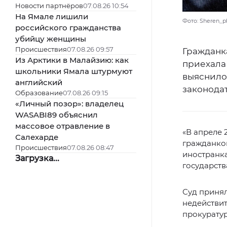
Новости партнёров
07.08.26 10:54
На Ямале лишили
Фото: Sheren_p
российского гражданства
убийцу женщины
Происшествия
07.08.26 09:57
Гражданка
Из Арктики в Малайзию: как
приехала 
школьники Ямала штурмуют
выяснило
английский
законода
Образование
07.08.26 09:15
«Личный позор»: владелец
WASABI89 объяснил
массовое отравление в
«В апреле 
Салехарде
гражданко
Происшествия
07.08.26 08:47
иностранка
Загрузка...
государств
Суд приня
недействи
прокурату