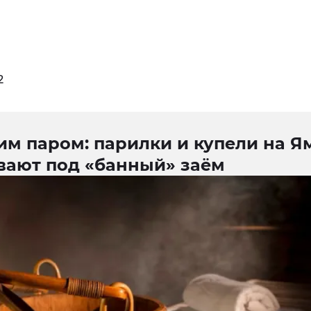
2
им паром: парилки и купели на Я
вают под «банный» заём