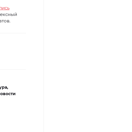
лись
лексный
атов.
ура,
овости