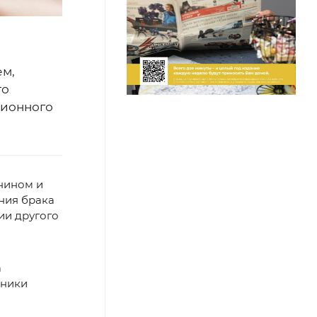
ем,
то
ционного
янином и
ния брака
ии другого
а
дники