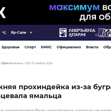
Яр-Сале
°C
Здоровье
Спорт
КМНС
Официально
Власть
Обр
я 2024
обновлено: 11:20, 12 ноября 2024
няя прохиндейка из-за бугр
ьцевала ямальца
д аннулировал брак иностранки, которая не разв