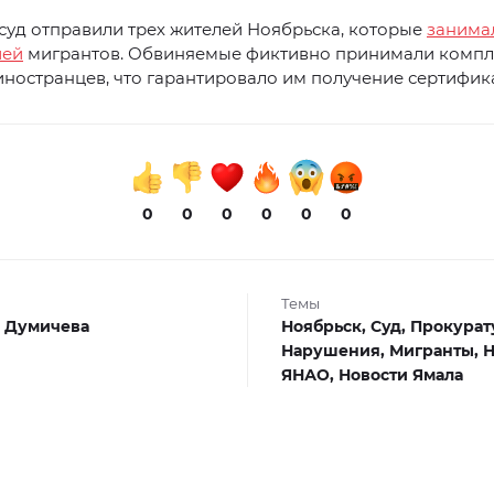
суд отправили трех жителей Ноябрьска, которые
занима
ией
мигрантов. Обвиняемые фиктивно принимали комп
иностранцев, что гарантировало им получение сертифик
0
0
0
0
0
0
Темы
 Думичева
Ноябрьск,
Суд,
Прокурат
Нарушения,
Мигранты,
Н
ЯНАО,
Новости Ямала