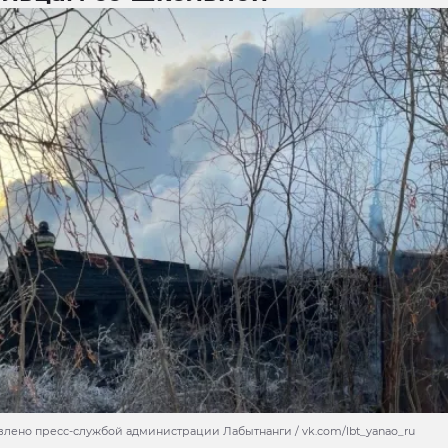
влено пресс-службой администрации Лабытнанги / vk.com/lbt_yanao_ru