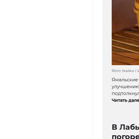
Фото: tka4ko / 
Ямальские 
улучшению
подтолкнул
Читать дале
В Лаб
погор