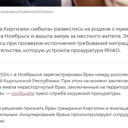
hotography/Shutterstock/Fotodom
 Киргизии «забыла» развестись на родине с муж
в Ноябрьск и вышла замуж за местного жителя. Э
сь при проверке исполнения требований мигра
тельства, которую устроила прокуратура ЯНАО.
2024 г. в Ноябрьске зарегистрирован брак между росси
й Кыргызской Республики. При этом на момент заключе
 имела нерасторгнутый брак, заключенный на территор
а», —
сообщила
пресс-служба окружной прокуратуры.
л решение признать брак гражданки Киргизии и ямальц
тельным. Аннулирование брака проконтролируют сотру
ры.