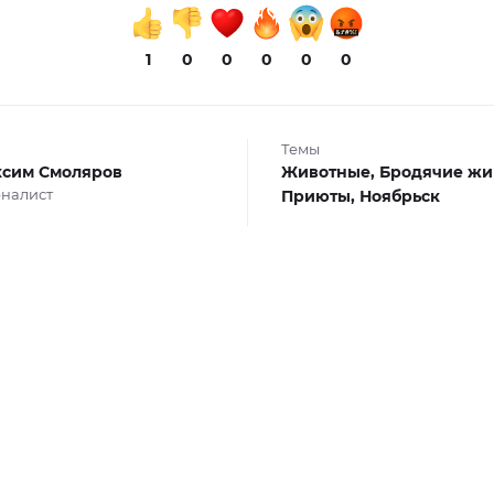
1
0
0
0
0
0
Темы
сим Смоляров
Животные,
Бродячие жи
налист
Приюты,
Ноябрьск