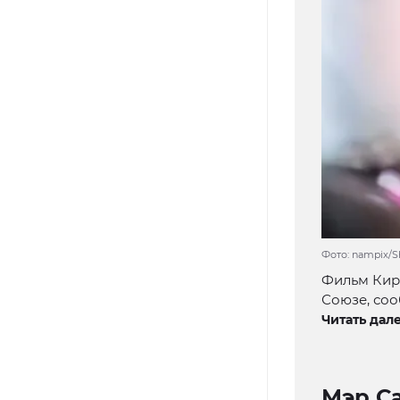
Фото: nampix/S
Фильм Кир
Союзе, соо
Читать дале
Мэр С