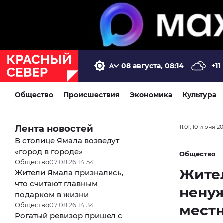
08 августа, 08:14
+11
Общество
Происшествия
Экономика
Культура
Лента новостей
11:01, 10 июня 2
В столице Ямала возведут
«город в городе»
Общество
Общество
07.08.26 14:54
Жите
Жители Ямала признались,
что считают главным
ненуж
подарком в жизни
Общество
07.08.26 14:34
местн
Рогатый ревизор пришел с