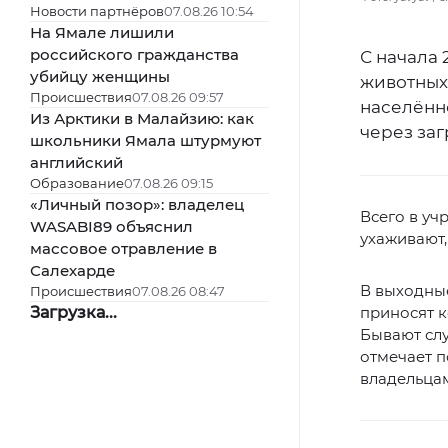
Новости партнёров
07.08.26 10:54
На Ямале лишили
российского гражданства
С начала
убийцу женщины
животных 
Происшествия
07.08.26 09:57
населённ
Из Арктики в Малайзию: как
через за
школьники Ямала штурмуют
английский
Образование
07.08.26 09:15
«Личный позор»: владелец
Всего в уч
WASABI89 объяснил
ухаживают,
массовое отравление в
Салехарде
В выходные
Происшествия
07.08.26 08:47
Загрузка...
приносят к
Бывают слу
отмечает п
владельцам