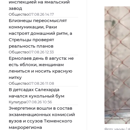
инспекцией на ямальский
завод
Общество
07.08.26 14:17
Близнецы переосмыслят
коммуникации, Раки
настроят домашний ритм, а
Стрельцы проверят
реальность планов
Общество
07.08.26 12:33
Ермолаев день 8 августа: не
есть яблоки, женщинам
лениться и носить красную
нитку
Общество
07.08.26 11:08
В детсадах Салехарда
начался кукольный бум
Культура
07.08.26 10:56
Энергетики вошли в состав
экзаменационных комиссий
вузов и ссузов Тюменского
макрорегиона
Фото: yavyav / 