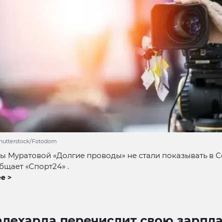
hutterstock/Fotodom
ы Муратовой «Долгие проводы» не стали показывать в 
бщает «Спорт24» .
е >
алехарда перечислит свою зарпл