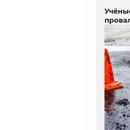
Учёны
прова