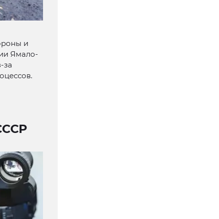
ороны и
рии Ямало-
-за
оцессов.
СССР