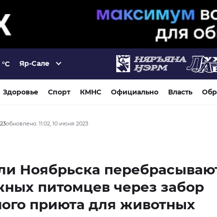
Яр-Сале
°C
Здоровье
Спорт
КМНС
Официально
Власть
Обр
023
обновлено: 11:02, 10 июня 2023
ли Ноябрьска перебрасываю
ных питомцев через забор
ого приюта для животных