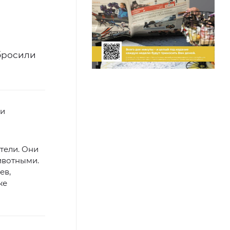
ебросили
ми
тели. Они
ивотными.
ев,
же