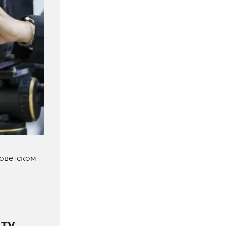
Советском
ату