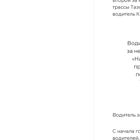
Второй за 
трассы Таз
водитель 
Води
за н
«Н
пр
п
Водитель з
С начала г
водителей,