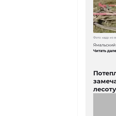
Фото: кадр из 
Ямальский 
Читать дале
Потеп
замеч
лесот