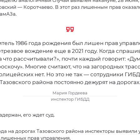
неделю аналогичный случай выявлен накануне, 28 июня, 
овский — Коротчаево. В этот раз лишенным прав оказал
КамАЗа.
тель 1986 года рождения был лишен прав управ
етрезвое вождение еще в 2021 году. Когда спраши
а что рассчитывали?», почти каждый говорит: «Дум
оскочу». Многие считают, что на загородных трас
олицейских нет. Но это не так — сотрудники ГИБ
Тазовского района постоянно дежурят на дорогах
Мария Гордеева
инспектор ГИБДД
адержан, его ждет суд.
ода на дорогах Тазовского района инспекторы выявили у
 лишенных прав управления.