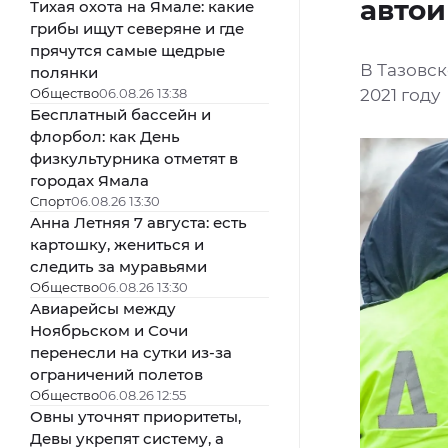
авто
Тихая охота на Ямале: какие
грибы ищут северяне и где
прячутся самые щедрые
В Тазовс
полянки
Общество
06.08.26 13:38
2021 году
Бесплатный бассейн и
флорбол: как День
физкультурника отметят в
городах Ямала
Спорт
06.08.26 13:30
Анна Летняя 7 августа: есть
картошку, жениться и
следить за муравьями
Общество
06.08.26 13:30
Авиарейсы между
Ноябрьском и Сочи
перенесли на сутки из-за
ограничений полетов
Общество
06.08.26 12:55
Овны уточнят приоритеты,
Девы укрепят систему, а