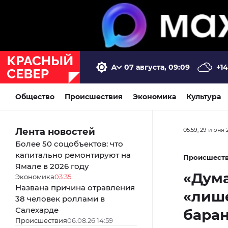
07 августа, 09:09
+14
Общество
Происшествия
Экономика
Культура
Лента новостей
05:59, 29 июня 
Более 50 соцобъектов: что
капитально ремонтируют на
Происшест
Ямале в 2026 году
«Дума
Экономика
03:35
Названа причина отравления
«лиш
38 человек роллами в
Салехарде
баран
Происшествия
06.08.26 14:59