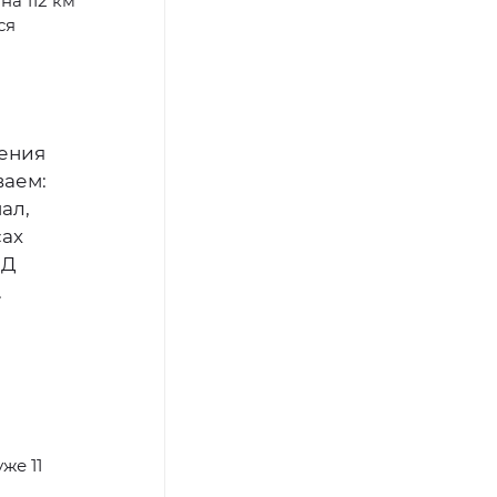
на 112 км
ся
ления
ваем:
ал,
сах
ДД
.
же 11