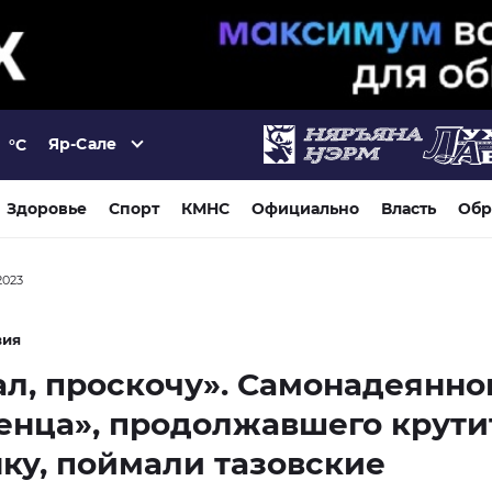
Яр-Сале
°C
Здоровье
Спорт
КМНС
Официально
Власть
Обр
2023
вия
л, проскочу». Самонадеянно
енца», продолжавшего крути
ку, поймали тазовские