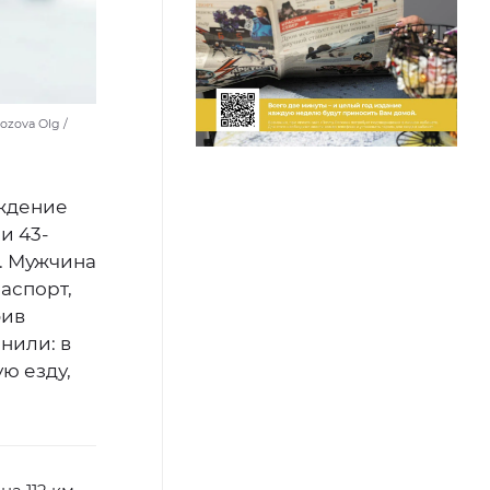
zova Olg /
ождение
и 43-
. Мужчина
аспорт,
бив
нили: в
ю езду,