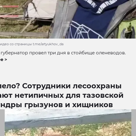
видео со страницы t.me/artyukhov_da
губернатор провел три дня в стойбище оленеводов.
е >
лело? Сотрудники лесоохраны
ают нетипичных для тазовской
ундры грызунов и хищников