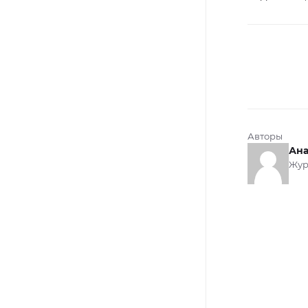
Авторы
Ана
Жур