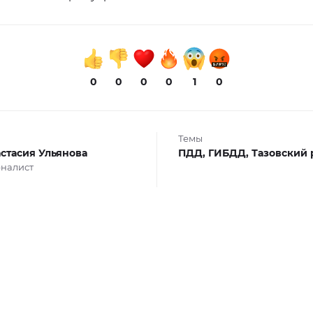
0
0
0
0
1
0
Темы
стасия Ульянова
ПДД,
ГИБДД,
Тазовский 
налист