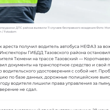
сотрудники ДПС района выявили 11 случаев бесправного вождения.Фото: Moro
om / Fotodom
ок ареста получил водитель автобуса НЕФАЗ за в
. Инспекторы ГИБДД Тазовского района остановил
жителя Тюмени на трассе Тазовский — Коротчаево
ил документы на транспортное средство и свой п
то водительского удостоверения с собой нет. Про
ию по базе данных, дорожные полицейские выяс
году водителя лишили права управления за пьяну
верение не сдал.