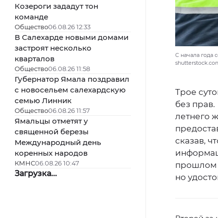
Козероги зададут тон
команде
Общество
06.08.26 12:33
В Салехарде новыми домами
застроят несколько
С начала года 
кварталов
shutterstock.c
Общество
06.08.26 11:58
Губернатор Ямала поздравил
с новосельем салехардскую
Трое сут
семью Линник
без прав
Общество
06.08.26 11:57
летнего 
Ямальцы отметят у
предостав
священной березы
сказав, ч
Международный день
информац
коренных народов
КМНС
06.08.26 10:47
прошлом 
Загрузка...
но удосто