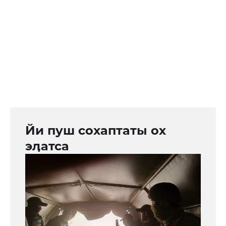
Йи пуш сохаптаты ох
эӆатса