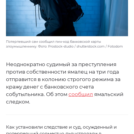
Потерпевший сам сообщил пин-код банковской карты
злоумышленнику. Фото: Prostock-studio / shutterstock.com / Fotodom
Неоднократно судимый за преступления
против собственности ямалец на три года
отправится в колонию строгого режима за
кражу денег с банковского счета
собутыльника. Об этом
сообщил
ямальский
следком.
Как установили следствие и суд, осужденный и
потерпевший совместно пьянствовали в