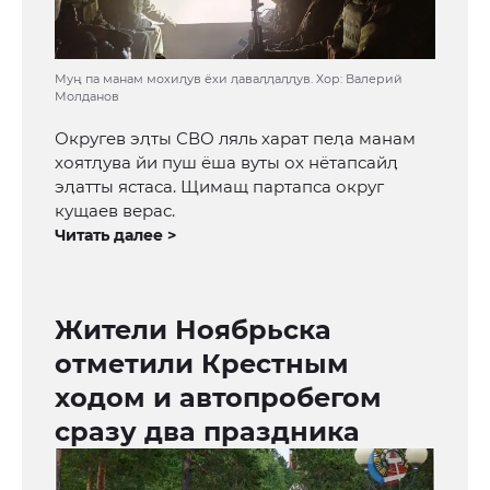
Муң па манам мохиӆув ёхи ӆаваӆӆаӆӆув. Хор: Валерий
Молданов
Округев эӆты СВО ляль харат пеӆа манам
хоятӆува йи пуш ёша вуты ох нётапсайӆ
эӆатты ястаса. Щимащ партапса округ
кущаев верас.
Читать далее >
Жители Ноябрьска
отметили Крестным
ходом и автопробегом
сразу два праздника