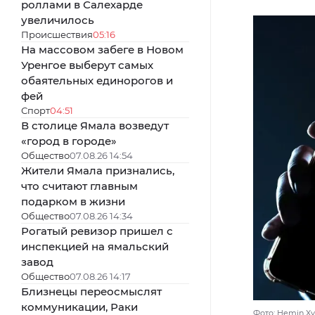
роллами в Салехарде
увеличилось
Происшествия
05:16
На массовом забеге в Новом
Уренгое выберут самых
обаятельных единорогов и
фей
Спорт
04:51
В столице Ямала возведут
«город в городе»
Общество
07.08.26 14:54
Жители Ямала признались,
что считают главным
подарком в жизни
Общество
07.08.26 14:34
Рогатый ревизор пришел с
инспекцией на ямальский
завод
Общество
07.08.26 14:17
Близнецы переосмыслят
коммуникации, Раки
Фото: Hemin Xyl