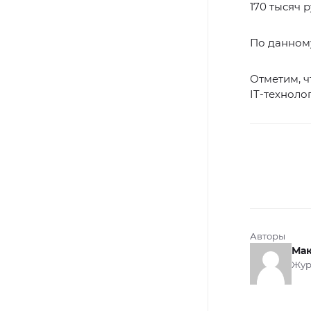
170 тысяч р
По данному
Отметим, ч
IT-техноло
Авторы
Мак
Жур