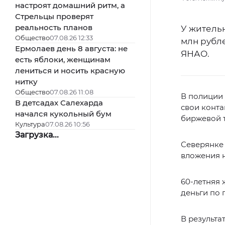
настроят домашний ритм, а
Стрельцы проверят
реальность планов
У житель
Общество
07.08.26 12:33
млн рубл
Ермолаев день 8 августа: не
ЯНАО.
есть яблоки, женщинам
лениться и носить красную
нитку
Общество
07.08.26 11:08
В полиции 
В детсадах Салехарда
свои конт
начался кукольный бум
биржевой 
Культура
07.08.26 10:56
Загрузка...
Северянке 
вложения 
60-летняя 
деньги по 
В результа