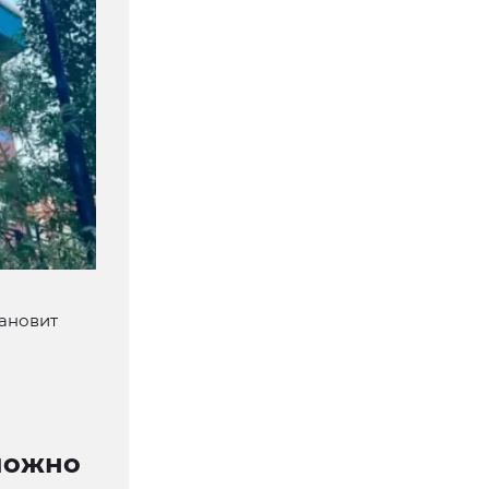
тановит
можно