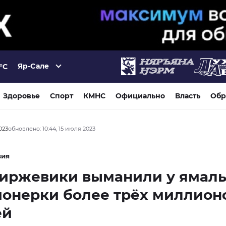
Яр-Сале
°C
Здоровье
Спорт
КМНС
Официально
Власть
Обр
023
обновлено: 10:44, 15 июля 2023
вия
иржевики выманили у ямал
онерки более трёх миллион
ей