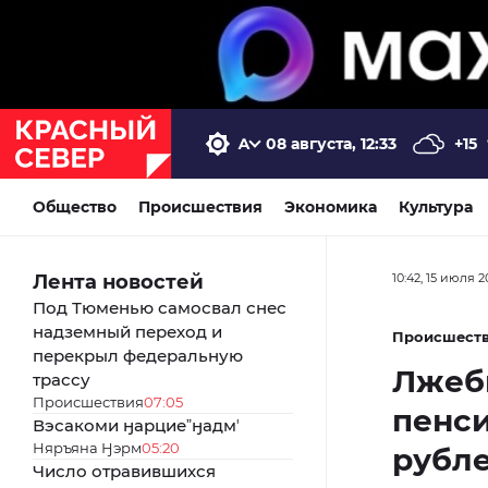
08 августа, 12:33
+15
Общество
Происшествия
Экономика
Культура
Лента новостей
10:42, 15 июля 2
Под Тюменью самосвал снес
надземный переход и
Происшест
перекрыл федеральную
Лжеб
трассу
Происшествия
07:05
пенси
Вэсакоми ӈарциеˮӈадмʼ
Няръяна Ӈэрм
05:20
рубл
Число отравившихся