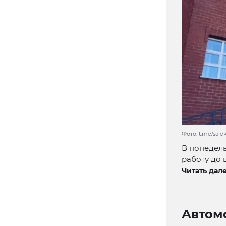
Фото: t.me/sal
В понедель
работу до 
Читать дале
Автом