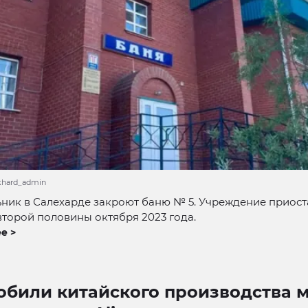
ekhard_admin
ник в Салехарде закроют баню № 5. Учреждение приос
второй половины октября 2023 года.
е >
обили китайского производства 