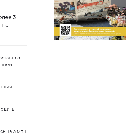
олее 3
 по
оставила
ешной
ловия
водить
сь на 3 млн