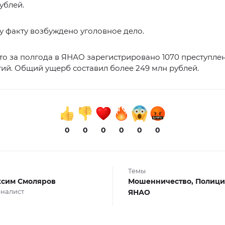
ублей.
 факту возбуждено уголовное дело.
то за полгода в ЯНАО зарегистрировано 1070 преступле
гий. Общий ущерб составил более 249 млн рублей.
0
0
0
0
0
0
Темы
сим Смоляров
Мошенничество,
Полици
налист
ЯНАО