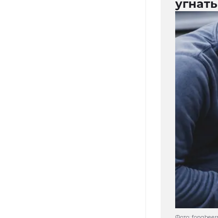
угнать
Фото: fongbeerr