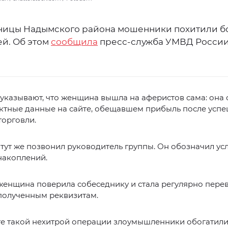
ницы Надымского района мошенники похитили б
ей. Об этом
сообщила
пресс-служба УМВД России
указывают, что женщина вышла на аферистов сама: она 
актные данные на сайте, обещавшем прибыль после усп
торговли.
тут же позвонил руководитель группы. Он обозначил ус
накоплений.
женщина поверила собеседнику и стала регулярно пере
полученным реквизитам.
те такой нехитрой операции злоумышленники обогатили