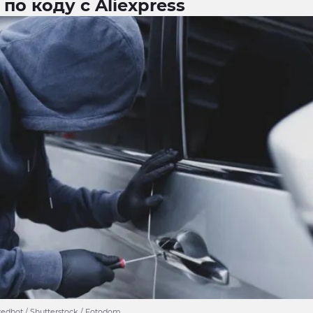
 по коду с Aliexpress
edhot / Shutterstock / Fotodom