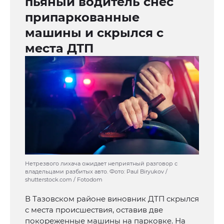
пьяный водитель снес
припаркованные
машины и скрылся с
места ДТП
Нетрезвого лихача ожидает неприятный разговор с
владельцами разбитых авто. Фото: Paul Biryukov /
shutterstock.com / Fotodom
В Тазовском районе виновник ДТП скрылся
с места происшествия, оставив две
покореженные машины на парковке. На