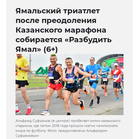
Ямальский триатлет
после преодоления
Казанского марафона
собирается «Разбудить
Ямал» (6+)
Альфред Суфьянов (в центре) пробегает мимо казанского
стадиона, где летом 2018 года прошли матчи чемпионата
мира по футболу. Фото: предоставлено Альфредом
Суфьяновым