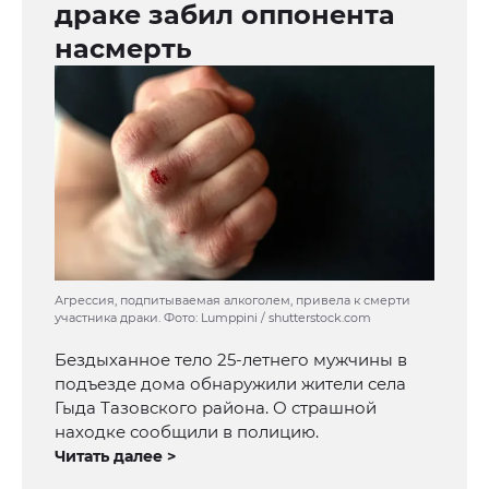
драке забил оппонента
насмерть
Агрессия, подпитываемая алкоголем, привела к смерти
участника драки. Фото: Lumppini / shutterstock.com
Бездыханное тело 25-летнего мужчины в
подъезде дома обнаружили жители села
Гыда Тазовского района. О страшной
находке сообщили в полицию.
Читать далее >