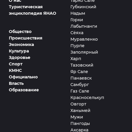
О нас
Тарко Сале
Туристическая
Губкинский
энциклопедия ЯНАО
Надым
Горки
Лабытнанги
Общество
Сёяха
Происшествия
Муравленко
Экономика
Пурпе
Культура
Заполярный
Здоровье
Харп
Спорт
Тазовский
КМНС
Яр Сале
Официально
Панаевск
Власть
Самбург
Образование
Газ Сале
Красноселькуп
Овгорт
Ханымей
Мужи
Пангоды
Аксарка