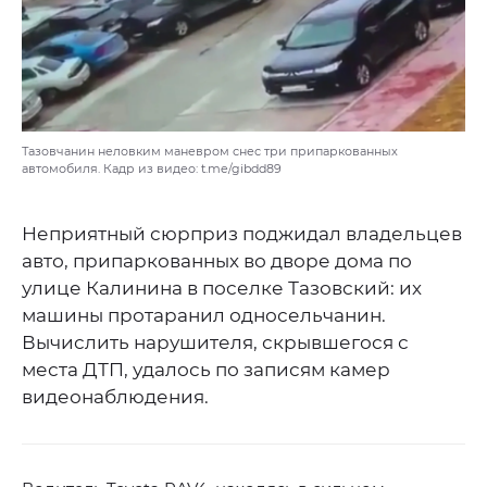
Тазовчанин неловким маневром снес три припаркованных
автомобиля. Кадр из видео: t.me/gibdd89
Неприятный сюрприз поджидал владельцев
авто, припаркованных во дворе дома по
улице Калинина в поселке Тазовский: их
машины протаранил односельчанин.
Вычислить нарушителя, скрывшегося с
места ДТП, удалось по записям камер
видеонаблюдения.