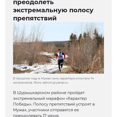
преодолеть
экстремальную полосу
препятствий
В прошлом году в Мужах силу характера испытали 14
экстремалов. Фото: admmuji.yanao.ru
В Шурышкарском районе пройдет
экстремальный марафон «Характер
Победы». Полосу препятствий устроят в
Мужах, участники отправятся ее
преодолевать 17 июня.