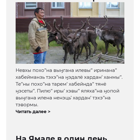
Невхы похо’’на выӈгана илевы’’ иринана’’
хабейманзь тэхэ’’на ӈэдалё хардан’ ханмы’’.
Те’’ны похо’’на тарем’ хабейнда’’ тянё
ӈэсеты’’. Пилю’’ иры’ хэвы’’ яляха’’на ӈопой
выӈгана илена ненэць’ хардан’ тэхэ’’на
тэвормы.
Читать далее >
На Ямале в один день