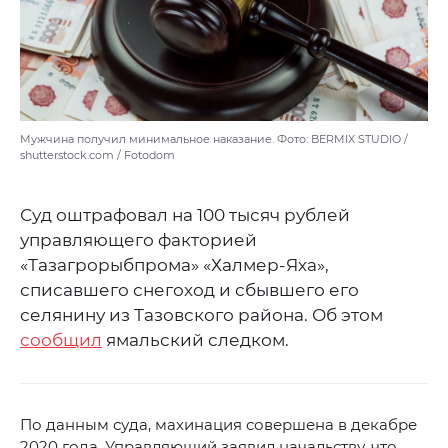
Мужчина получил минимальное наказание. Фото: BERMIX STUDIO /
shutterstock.com / Fotodom
Суд оштрафовал на 100 тысяч рублей
управляющего факторией
«Тазагрорыбпрома» «Халмер-Яха»,
списавшего снегоход и сбывшего его
селянину из Тазовского района. Об этом
сообщил
ямальский следком.
По данным суда, махинация совершена в декабре
2020 года. Управляющий заявил начальству, что,