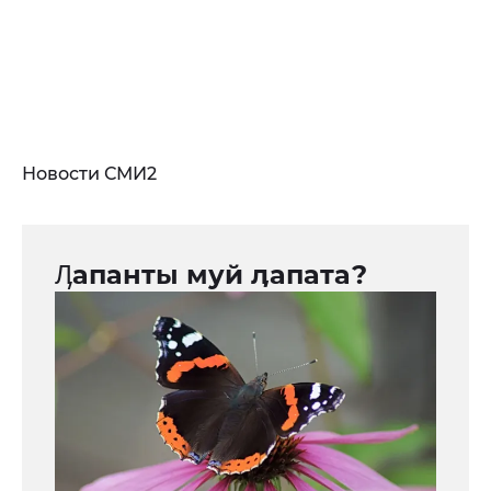
Новости СМИ2
Ӆапанты муй ӆапата?