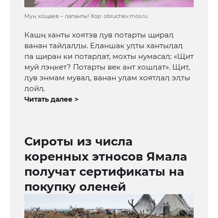
Муӊ хощаев – ӆапанты! Хор: obruchev.mos.ru
Кашӊ ханты хоятэв ӆув потарты щираӆ
ванан тайӆаӆӆы. Еӆаншак уӆты хантыӆаӆ
па щиран ки потарӆат, мохты нумасаӆ: «Щит
муй лэӊкет? Потарты век ант хошӆат». Щит,
ӆув энмам муваӆ, ванан уӆам хоятӆаӆ эӆты
ӆойӆ.
Читать далее >
Сироты из числа
коренных этносов Ямала
получат сертификаты на
покупку оленей