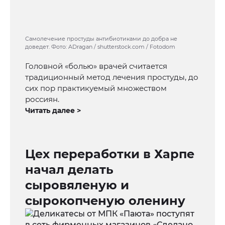
Самолечение простуды антибиотиками до добра не
доведет. Фото: ADragan / shutterstock.com / Fotodom
Головной «болью» врачей считается
традиционный метод лечения простуды, до
сих пор практикуемый множеством
россиян.
Читать далее >
Цех переработки в Харпе
начал делать
сыровяленую и
сырокопченую оленину