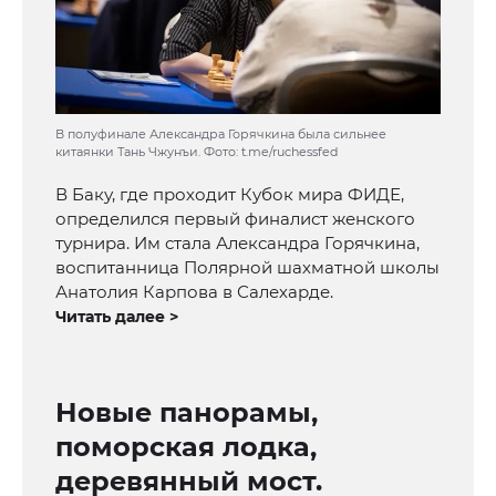
В полуфинале Александра Горячкина была сильнее
китаянки Тань Чжунъи. Фото: t.me/ruchessfed
В Баку, где проходит Кубок мира ФИДЕ,
определился первый финалист женского
турнира. Им стала Александра Горячкина,
воспитанница Полярной шахматной школы
Анатолия Карпова в Салехарде.
Читать далее >
Новые панорамы,
поморская лодка,
деревянный мост.