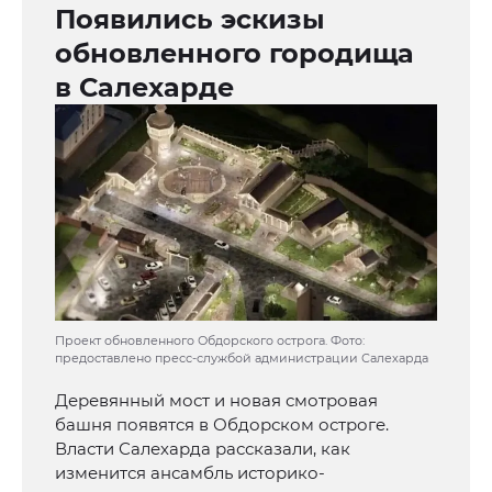
Появились эскизы
обновленного городища
в Салехарде
Проект обновленного Обдорского острога. Фото:
предоставлено пресс-службой администрации Салехарда
Деревянный мост и новая смотровая
башня появятся в Обдорском остроге.
Власти Салехарда рассказали, как
изменится ансамбль историко-