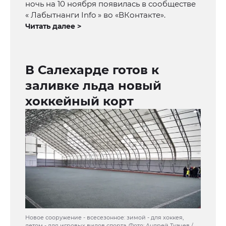
ночь на 10 ноября появилась в сообществе
« Лабытнанги Info » во «ВКонтакте».
Читать далее >
В Салехарде готов к
заливке льда новый
хоккейный корт
Новое сооружение - всесезонное: зимой - для хоккея,
летом - для игровых видов спорта. Фото: Андрей Ткачев /