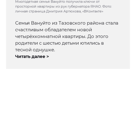
Многодетная семья Вануйто получила ключи от
просторной квартиры из рук губернатора ЯНАО. Фото:
личная страница Дмитрия Артюхова, «ВКонтакте»
Семья Вануйто из Тазовского района стала
счастливым обладателем новой
четырёхкомнатной квартиры. До этого
родители с шестью детьми ютились в
тесной однушке.
Читать далее >