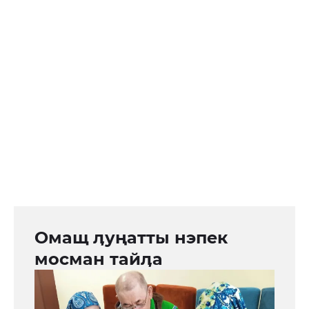
Омащ ӆуңатты нэпек
мосман тайӆа