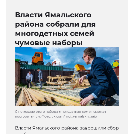
Власти Ямальского
района собрали для
многодетных семей
чумовые наборы
С помощью этого набора многодетная семья сможет
построить чум. Фото: vk.com/moi_yamalskiy_raio
Власти Ямальского района завершили сбор