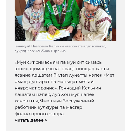
Геннадий Павлович Кельчин няврэмата яӆап нэпекаӆ
ӆуңатӆ. Хор: Альбина Тырлина.
«Муй сит симась ям па муй сит симась
атом», щимащ ясңат эваӆт пинщаӆ ханты
ясаңна ӆэщатам йиӆап ӆуңатты нэпек «Мет
омащ ӆуңтарат па маньщат мет ай
нявремат ораңна». Геннадий Кельчин
ӆэщатам нэпек, ӆув Хон мув нэпек
ханстытты, Ямал мув Заслуженный
работник культуры па мастер
фольклорного жанра.
Читать далее >