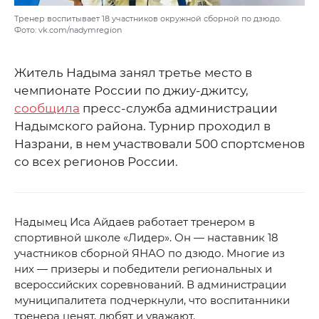
Тренер воспитывает 18 участников окружной сборной по дзюдо.
Фото: vk.com/nadymregion
Житель Надыма занял третье место в
чемпионате России по джиу-джитсу,
сообщила
пресс-служба администрации
Надымского района. Турнир проходил в
Назрани, в нем участвовали 500 спортсменов
со всех регионов России.
Надымец Иса Айдаев работает тренером в
спортивной школе «Лидер». Он — наставник 18
участников сборной ЯНАО по дзюдо. Многие из
них — призеры и победители региональных и
всероссийских соревнований. В администрации
муниципалитета подчеркнули, что воспитанники
тренера ценят, любят и уважают.