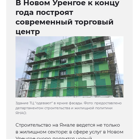
В Новом Уренгое к концу
года построят
современный торговый
центр
Здание ТЦ "одевают" в яркие фасады. Фото: предоставлено
департаментом строительства и жилищной политики
ЯНАО.
Строительство на Ямале ведется не только
в жилищном секторе: в сфере услуг в Новом
Уренгое скоро появится новый