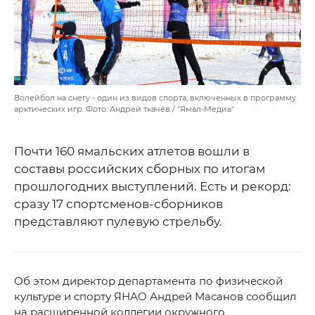
Волейбол на снегу - один из видов спорта, включенных в программу
арктических игр. Фото: Андрей ткачёв / "Ямал-Медиа"
Почти 160 ямальских атлетов вошли в
составы российских сборных по итогам
прошлогодних выступлений. Есть и рекорд:
сразу 17 спортсменов-сборников
представляют пулевую стрельбу.
Об этом директор департамента по физической
культуре и спорту ЯНАО Андрей Масанов сообщил
на расширенной коллегии окружного