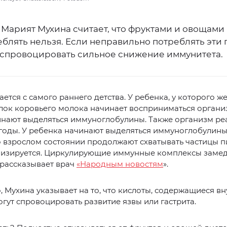
 Марият Мухина считает, что фруктами и овощами
блять нельзя. Если неправильно потреблять эти 
 спровоцировать сильное снижение иммунитета.
ается с самого раннего детства. У ребенка, у которого ж
лок коровьего молока начинает восприниматься органи
инают выделяться иммуноглобулины. Также организм ре
годы. У ребенка начинают выделяться иммуноглобулины
 взрослом состоянии продолжают схватывать частицы п
лизируется. Циркулирующие иммунные комплексы заме
 рассказывает врач
«Народным новостям
».
, Мухина указывает на то, что кислоты, содержащиеся вн
огут спровоцировать развитие язвы или гастрита.