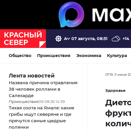
07 августа, 08:51
+14
Общество
Происшествия
Экономика
Культура
Лента новостей
07:19, 11 июня 2
Названа причина отравления
38 человек роллами в
Здоровье
Салехарде
Дието
Происшествия
06.08.26 14:59
Тихая охота на Ямале: какие
фрукт
грибы ищут северяне и где
прячутся самые щедрые
коли
полянки