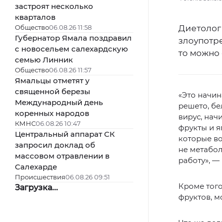
застроят несколько
кварталов
Общество
06.08.26 11:58
Диетолог
Губернатор Ямала поздравил
злоупотре
с новосельем салехардскую
то можно
семью Линник
Общество
06.08.26 11:57
Ямальцы отметят у
священной березы
«Это начин
Международный день
решето, бе
коренных народов
вирус, нач
КМНС
06.08.26 10:47
фрукты и я
Центральный аппарат СК
которые во
запросил доклад об
не метабо
массовом отравлении в
работу», —
Салехарде
Происшествия
06.08.26 09:51
Кроме того
Загрузка...
фруктов, м