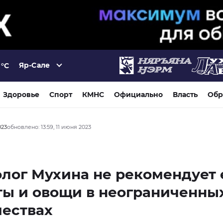
Яр-Сале
°C
Здоровье
Спорт
КМНС
Официально
Власть
Обр
023
обновлено: 13:59, 11 июня 2023
лог Мухина не рекомендует 
ы и овощи в неограниченны
чествах