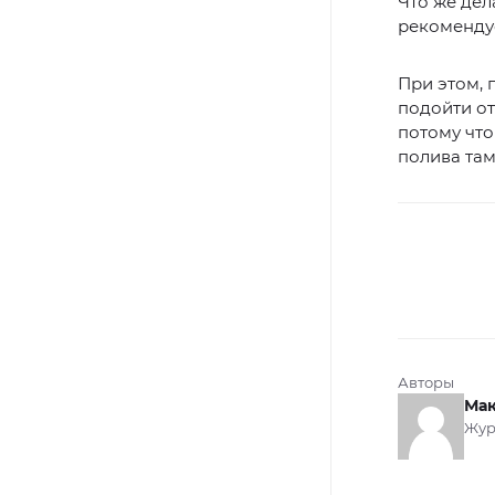
Что же дел
рекомендуе
При этом, 
подойти от
потому что
полива там
Авторы
Мак
Жур