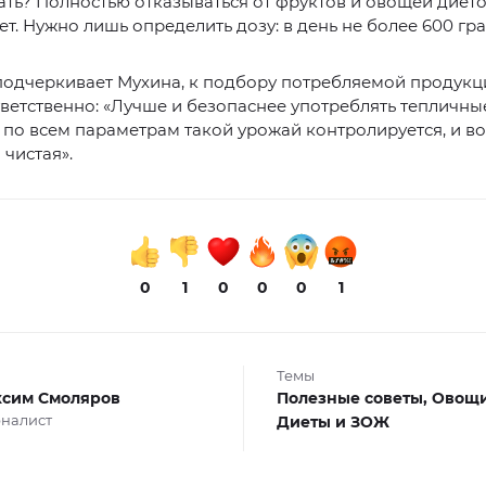
ать? Полностью отказываться от фруктов и овощей дието
т. Нужно лишь определить дозу: в день не более 600 гр
подчеркивает Мухина, к подбору потребляемой продукц
ветственно: «Лучше и безопаснее употреблять тепличны
 по всем параметрам такой урожай контролируется, и во
 чистая».
0
1
0
0
0
1
Темы
сим Смоляров
Полезные советы,
Овощ
налист
Диеты и ЗОЖ