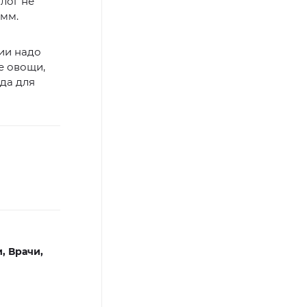
лог не
амм.
ии надо
е овощи,
да для
и,
Врачи,