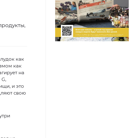
продукты,
елудок как
змом как
агирует на
 G,
ищи, и это
дляют свою
утри