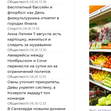
Общество
06.08.26 13:38
Бесплатный бассейн и
флорбол: как День
физкультурника отметят в
городах Ямала
Спорт
06.08.26 13:30
Анна Летняя 7 августа: есть
картошку, жениться и
следить за муравьями
Общество
06.08.26 13:30
Авиарейсы между
Ноябрьском и Сочи
перенесли на сутки из-за
ограничений полетов
Общество
06.08.26 12:55
Овны уточнят приоритеты,
Девы укрепят систему, а
Козероги зададут тон
команде
Общество
06.08.26 12:33
В Салехарде новыми домами
Фото: Ira Sokol