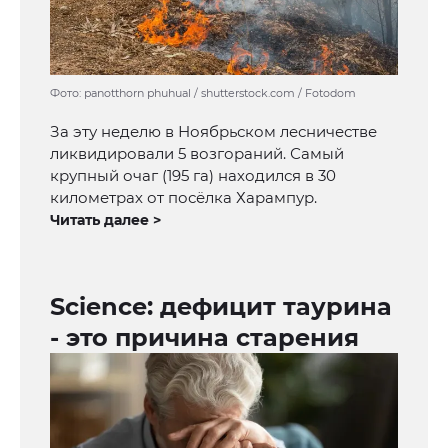
Фото: panotthorn phuhual / shutterstock.com / Fotodom
За эту неделю в Ноябрьском лесничестве
ликвидировали 5 возгораний. Самый
крупный очаг (195 га) находился в 30
километрах от посёлка Харампур.
Читать далее >
Science: дефицит таурина
- это причина старения