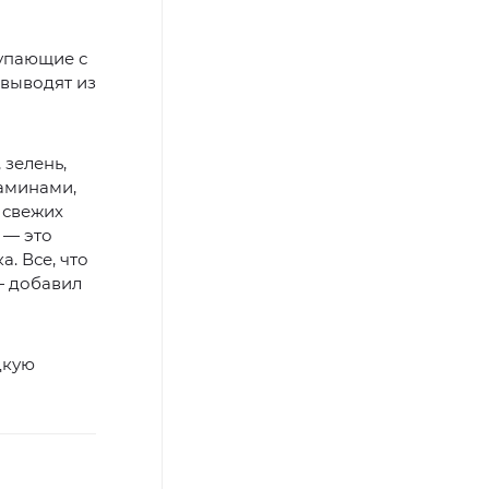
тупающие с
 выводят из
 зелень,
таминами,
 свежих
 — это
. Все, что
 — добавил
дкую