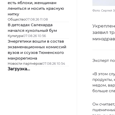
есть яблоки, женщинам
лениться и носить красную
Фото: Сергей З
нитку
Общество
07.08.26 11:08
В детсадах Салехарда
Укреплен
начался кукольный бум
заявил т
Культура
07.08.26 10:56
минздрав
Энергетики вошли в состав
экзаменационных комиссий
вузов и ссузов Тюменского
макрорегиона
Эксперт по
Новости партнёров
07.08.26 10:54
Загрузка...
«В этом сл
продукты, 
медом, вар
больше сла
Он считает
пшеничный 