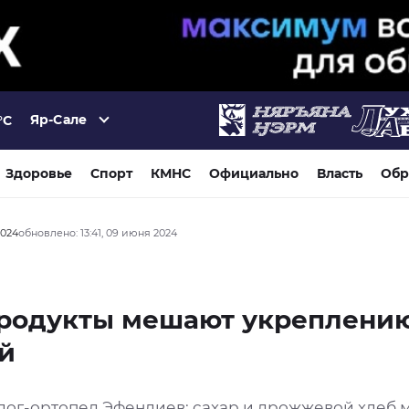
Яр-Сале
°C
Здоровье
Спорт
КМНС
Официально
Власть
Обр
2024
обновлено: 13:41, 09 июня 2024
продукты мешают укреплени
й
лог-ортопед Эфендиев: сахар и дрожжевой хлеб