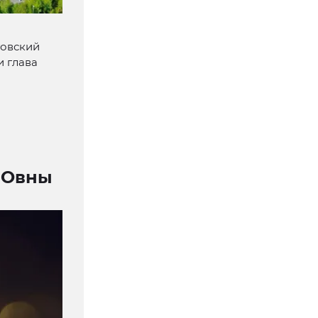
товский
и глава
 Овны