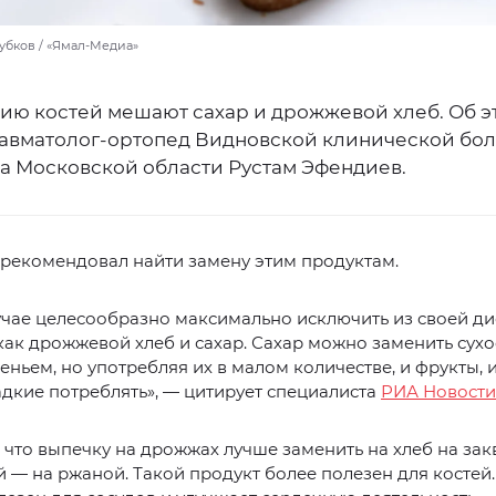
убков / «Ямал-Медиа»
ию костей мешают сахар и дрожжевой хлеб. Об э
равматолог-ортопед Видновской клинической бо
а Московской области Рустам Эфендиев.
рекомендовал найти замену этим продуктам.
учае целесообразно максимально исключить из своей ди
как дрожжевой хлеб и сахар. Сахар можно заменить сух
еньем, но употребляя их в малом количестве, и фрукты,
дкие потреблять», — цитирует специалиста
РИА Новости
, что выпечку на дрожжах лучше заменить на хлеб на закв
— на ржаной. Такой продукт более полезен для костей