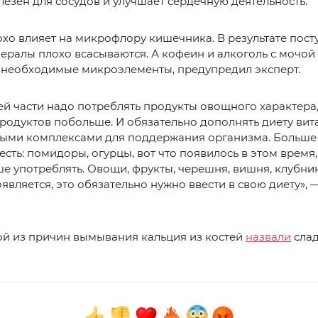
олезен для сосудов и улучшает сердечную деятельность.
охо влияет на микрофлору кишечника. В результате пос
ралы плохо всасываются. А кофеин и алкоголь с мочой
 необходимые микроэлементы, предупредил эксперт.
й части надо потреблять продукты овощного характера,
продуктов побольше. И обязательно дополнять диету ви
ыми комплексами для поддержания организма. Больше
есть: помидоры, огурцы, вот что появилось в этом время,
е употреблять. Овощи, фрукты, черешня, вишня, клубника
оявляется, это обязательно нужно ввести в свою диету»,
ой из причин вымывания кальция из костей
назвали
сла