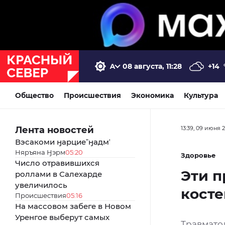
08 августа, 11:28
+14
Общество
Происшествия
Экономика
Культура
Лента новостей
13:39, 09 июня 
Вэсакоми ӈарциеˮӈадмʼ
Няръяна Ӈэрм
05:20
Здоровье
Число отравившихся
Эти 
роллами в Салехарде
увеличилось
косте
Происшествия
05:16
На массовом забеге в Новом
Уренгое выберут самых
Травмато