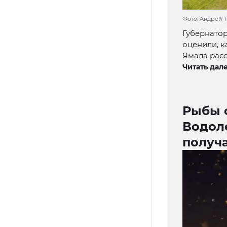
Фото: Андрей 
Губернато
оценили, к
Ямала расс
Читать дале
Рыбы 
Водол
получ