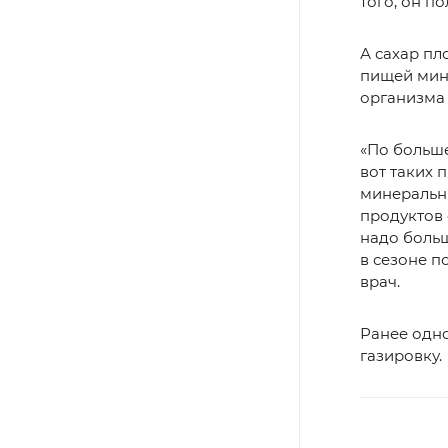
того, он п
А сахар пл
пищей мине
организма
«По больше
вот таких 
минеральн
продуктов 
надо больш
в сезоне п
врач.
Ранее одн
газировку.