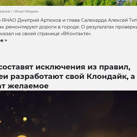
Ткачев / «Ямал-Медиа»
р ЯНАО Дмитрий Артюхов и глава Салехарда Алексей Ти
ак ремонтируют дороги в городе. О результатах проверк
казал на своей странице «ВКонтакте».
е >
составят исключения из правил,
еи разработают свой Клондайк, а
ат желаемое