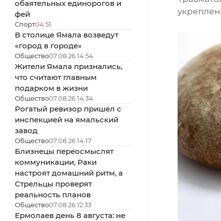
обаятельных единорогов и
укреплен
фей
Спорт
04:51
В столице Ямала возведут
«город в городе»
Общество
07.08.26 14:54
Жители Ямала признались,
что считают главным
подарком в жизни
Общество
07.08.26 14:34
Рогатый ревизор пришел с
инспекцией на ямальский
завод
Общество
07.08.26 14:17
Близнецы переосмыслят
коммуникации, Раки
настроят домашний ритм, а
Стрельцы проверят
реальность планов
Общество
07.08.26 12:33
Ермолаев день 8 августа: не