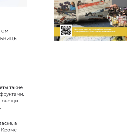
том
льницы
еты такие
офруктами,
 и овощи
.
аске, а
. Кроме