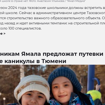
 школе в стране нет. Фото: Анастасия Ульянова / "Ямал-Медиа"
зон 2024 года тазовские школьники должны встретить 
ой школе. Сейчас в административном центре Тазовско
ся строительство важного образовательного объекта. 
од назад и идет активными темпами: на строительной п
коло 100 специалистов.
е >
никам Ямала предложат путевки
е каникулы в Тюмени