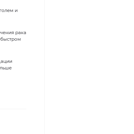
голем и
ечения рака
 быстром
дации
ольше