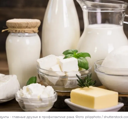
кты - главные друзья в профилактике рака. Фото: pilipphoto / shutterstock.c