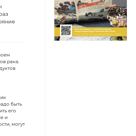
к
раз
тояние
воем
ов рака.
дуктов
дик
надо быть
ить его
е и
сти, могут