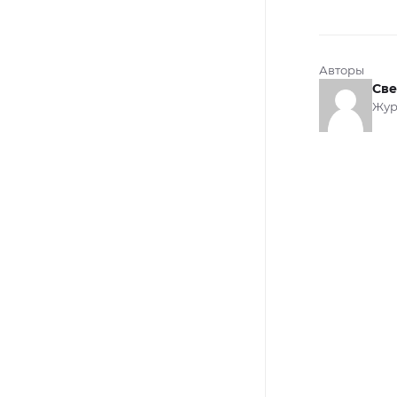
Авторы
Све
Жур