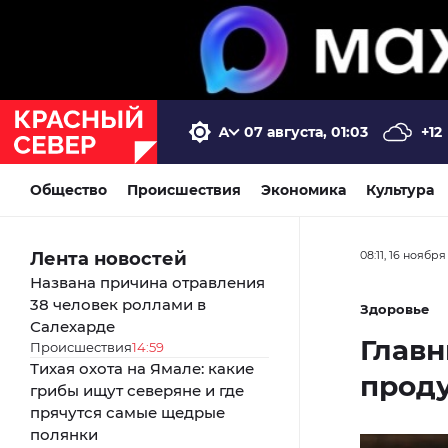
07 августа, 01:03
+12
Общество
Происшествия
Экономика
Культура
Лента новостей
08:11, 16 ноября
Названа причина отравления
38 человек роллами в
Здоровье
Салехарде
Главн
Происшествия
14:59
Тихая охота на Ямале: какие
проду
грибы ищут северяне и где
прячутся самые щедрые
полянки