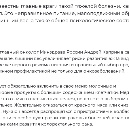
вестны главные враги такой тяжелой болезни, ка
я. Это неправильное питание, малоподвижный об
лишний вес, а также общее психологическое сос
главный онколог Минздрава России Андрей Каприн в с
анале, лишний вес увеличивает риски развития аж 13 вид
е же верного режима питания и правильный выбор про
ежной профилактикой не только для онкозаболеваний.
ует обязательно включить в свое меню молочные и
новые продукты с большим содержанием клетчатки. Ме
, что от мяса отказываться нельзя, но вот с его выбором 
ьнее. Желательно отказаться от красного мяса или сниз
. Нужно навсегда распрощаться с пристрастием к колбас
 они способствуют развитию раковых болезней, в частно
вниками развития колоректального рака.