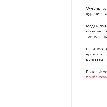
Очевидно, 
курение, т
Медик пояс
должны ста
темпе — пр
Если челов
врачей, с
двигаться.
Ранее «Кр
приближаю