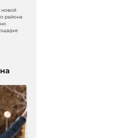
в новой
го района
Оно
лощадке
 на