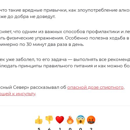
что такие вредные привычки, как злоупотребление алко
оже до добра не доведут.
няет, что одним из важных способов профилактики и л
ть физические упражнения. Особенно полезна ходьба в
имерно по 30 минут два раза в день.
ек уже заболел, то его задача — выполнять все рекомен
облюдать принципы правильного питания и как можно б
асный Север» рассказывал об
опасной дозе спиртного,
щей к инсульту
.
5
4
1
0
0
2