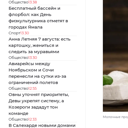
Общество
13:38
Бесплатный бассейн и
флорбол: как День
физкультурника отметят в
городах Ямала
Спорт
13:30
Анна Летняя 7 августа: есть
картошку, жениться и
следить за муравьями
Общество
13:30
Авиарейсы между
Ноябрьском и Сочи
перенесли на сутки из-за
ограничений полетов
Общество
12:55
Овны уточнят приоритеты,
Девы укрепят систему, а
Козероги зададут тон
команде
Молочные проду
Общество
12:33
В Салехарде новыми домами