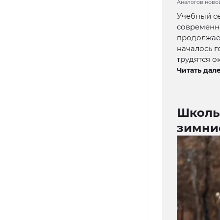
Аналогов новой
Учебный се
современн
продолжает
началось г
трудятся о
Читать дале
Школь
зимни