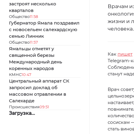
застроят несколько
Врачам из
кварталов
онкологи
Общество
11:58
жизни и 
Губернатор Ямала поздравил
человека.
с новосельем салехардскую
семью Линник
Общество
11:57
Ямальцы отметят у
Как
пишет
священной березы
Telegram-к
Международный день
Соблюдени
коренных народов
станут над
КМНС
10:47
Центральный аппарат СК
запросил доклад об
Врач совет
массовом отравлении в
цельнозер
Салехарде
настаивает
Происшествия
09:51
повнимател
Загрузка...
количество
сосискам —
стать вино