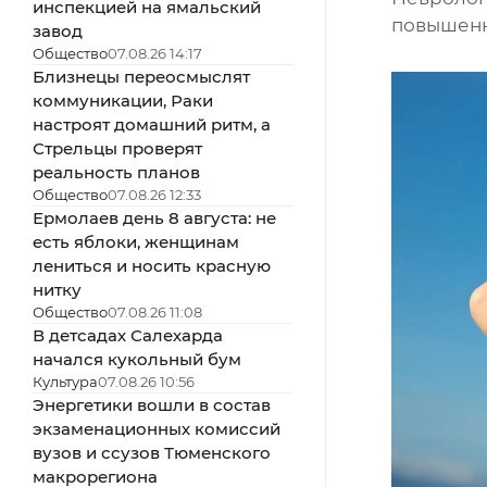
инспекцией на ямальский
повышенн
завод
Общество
07.08.26 14:17
Близнецы переосмыслят
коммуникации, Раки
настроят домашний ритм, а
Стрельцы проверят
реальность планов
Общество
07.08.26 12:33
Ермолаев день 8 августа: не
есть яблоки, женщинам
лениться и носить красную
нитку
Общество
07.08.26 11:08
В детсадах Салехарда
начался кукольный бум
Культура
07.08.26 10:56
Энергетики вошли в состав
экзаменационных комиссий
вузов и ссузов Тюменского
макрорегиона