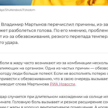
dge/Shutterstock/Fotodom
 Владимир Мартынов перечислил причины, из-за
жет разболеться голова. По его мнению, пробле
т из-за обезвоживания, резкого перепада темпер
о удара.
боли в жару часто возникают из-за комбинации несколь
влияющих на организм. Одна из частых причин — обезв
огоду люди больше потеют. Если не восполнять потерю 
привести к обезвоживанию, что в свою очередь вызывае
приводит слова Мартынова
РИА Новости
.
дар случается при длительном нахождении на солнце ил
нате. Головную боль вызывает и резкое расширение со
ии с жары в хорошо вентилируемое помещение. А кров