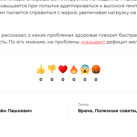
повышается при попытке адаптироваться к высокой тем
зм пытается справиться с жарой, увеличивая нагрузку на
 рассказал, о каких проблемах здоровья говорит быстра
ть. По его мнению, на проблемы
указывает
дефицит жел
0
0
0
0
0
0
Темы
мён Пашкевич
Врачи,
Полезные советы