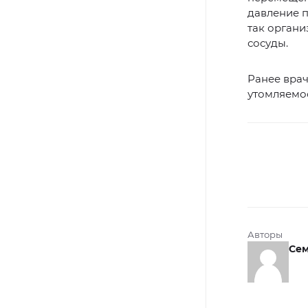
давление 
так органи
сосуды.
Ранее врач
утомляемос
Авторы
Се