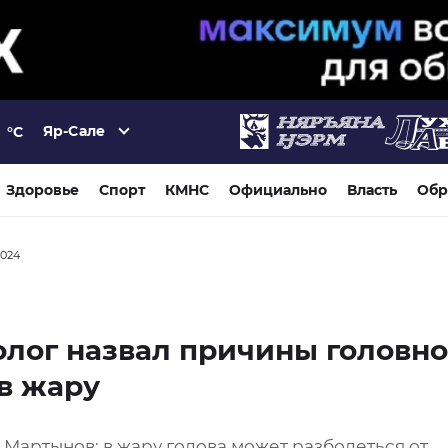
Яр-Сале
°C
Здоровье
Спорт
КМНС
Официально
Власть
Обр
2024
лог назвал причины головн
в жару
Мартынов: в жару голова может разболеться от