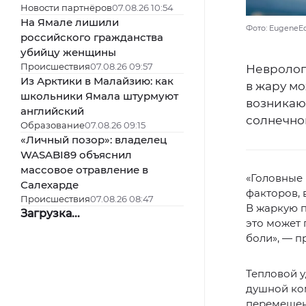
Новости партнёров
07.08.26 10:54
На Ямале лишили
Фото: EugeneE
российского гражданства
убийцу женщины
Происшествия
07.08.26 09:57
Невролог
Из Арктики в Малайзию: как
в жару мо
школьники Ямала штурмуют
возникаю
английский
солнечног
Образование
07.08.26 09:15
«Личный позор»: владелец
WASABI89 объяснил
массовое отравление в
«Головные 
Салехарде
факторов, 
Происшествия
07.08.26 08:47
В жаркую п
Загрузка...
это может 
боли», — 
Тепловой у
душной ком
перемещен