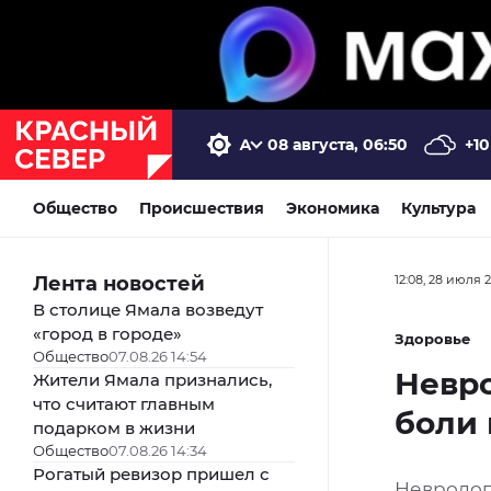
08 августа, 06:50
+10
Общество
Происшествия
Экономика
Культура
Лента новостей
12:08, 28 июля 
В столице Ямала возведут
«город в городе»
Здоровье
Общество
07.08.26 14:54
Невро
Жители Ямала признались,
что считают главным
боли 
подарком в жизни
Общество
07.08.26 14:34
Рогатый ревизор пришел с
Невролог 