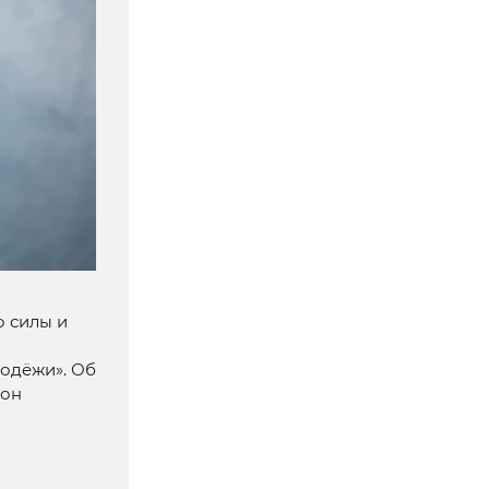
о силы и
лодёжи». Об
 он