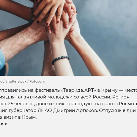
d / Shutterstock / Fotodom
правились на фестиваль «Таврида.АРТ» в Крыму — мест
я для талантливой молодёжи со всей России. Регион
ют 25 человек, двое из них претендуют на грант «Росмо
щил губернатор ЯНАО Дмитрий Артюхов. Отпускные дни
а визит в Крым.
е >