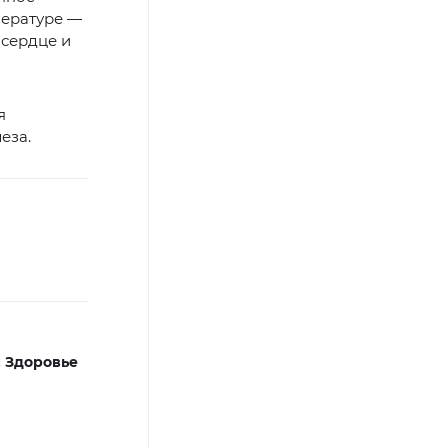
пературе —
 сердце и
я
еза.
,
Здоровье