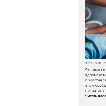
Фото: Jacob Lun
Ямальцы от
вдохновени
представля
этом сооб
потратил н
Читать дале