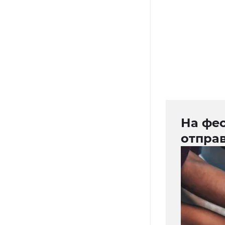
На фе
отпра