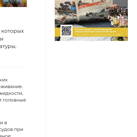
 которых
мы
атуры,
ких
оживание.
жидкости,
т головные
и в
судов при
яное