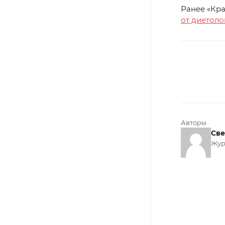
Ранее «Кра
от диетоло
Авторы
Све
Жур