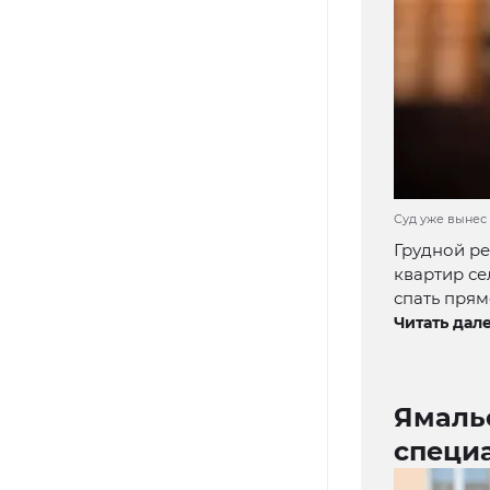
Суд уже вынес 
Грудной ре
квартир се
спать прям
Читать дале
Ямаль
специ