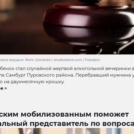
свой вердикт. Фото: Zolnierek / shutterstock.com / Fotodom
бенок стал случайной жертвой алкогольной вечеринки 
ла Самбург Пуровского района. Перебравший мужчина 
о на двухмесячную крошку.
е >
ским мобилизованным поможет
альный представитель по вопрос