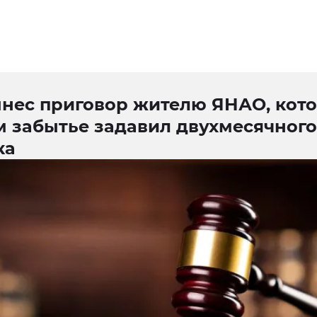
ынес приговор жителю ЯНАО, кот
м забытье задавил двухмесячного
ка