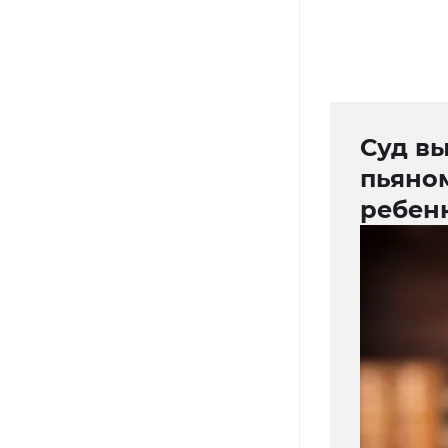
Суд в
пьяно
ребен