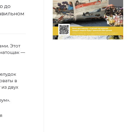
ю до
равильном
ми. Этот
ь натощак —
желудок
оваты в
 из двух
ум».
я