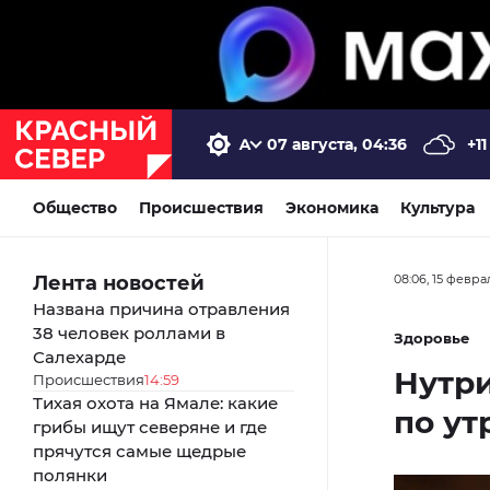
07 августа, 04:36
+11
Общество
Происшествия
Экономика
Культура
Лента новостей
08:06, 15 февра
Названа причина отравления
38 человек роллами в
Здоровье
Салехарде
Нутри
Происшествия
14:59
Тихая охота на Ямале: какие
по ут
грибы ищут северяне и где
прячутся самые щедрые
полянки