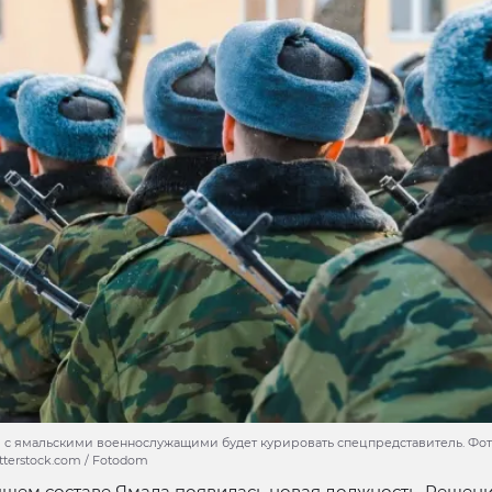
 с ямальскими военнослужащими будет курировать спецпредставитель. Фото:
utterstock.com / Fotodom
ящем составе Ямала появилась новая должность. Решен