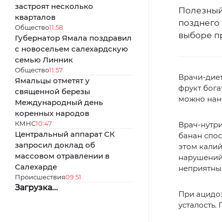
застроят несколько
Полезный
кварталов
позднего
Общество
11:58
выборе п
Губернатор Ямала поздравил
с новосельем салехардскую
семью Линник
Общество
11:57
Врачи-диет
Ямальцы отметят у
фрукт бога
священной березы
можно нане
Международный день
коренных народов
КМНС
10:47
Врач-нутри
Центральный аппарат СК
банан спо
запросил доклад об
этом калий
массовом отравлении в
нарушений 
Салехарде
неприятны
Происшествия
09:51
Загрузка...
При ацидоз
усталость.