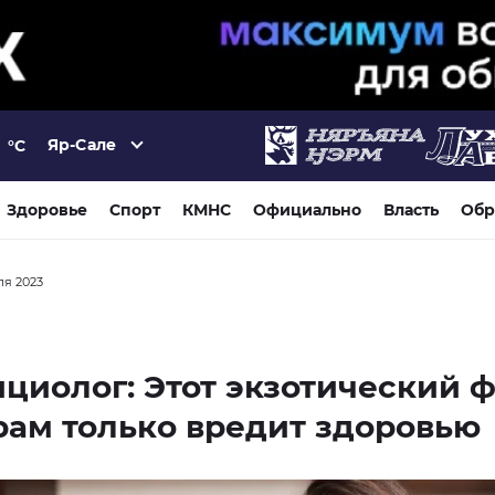
Яр-Сале
°C
Здоровье
Спорт
КМНС
Официально
Власть
Обр
ля 2023
циолог: Этот экзотический 
рам только вредит здоровью