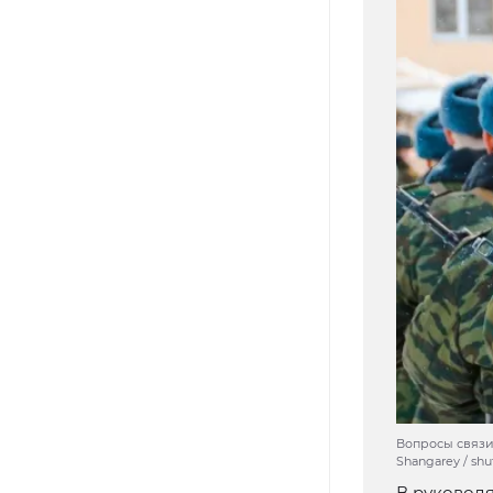
Вопросы связи
Shangarey / sh
В руковод