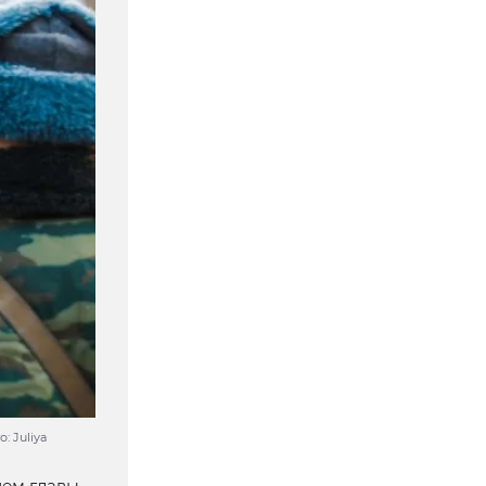
 Juliya
ием главы