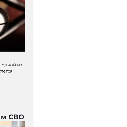
в одной из
улегся
ам СВО