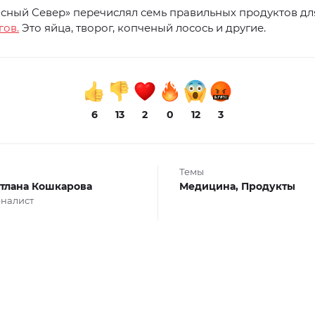
сный Север» перечислял семь правильных продуктов дл
гов.
Это яйца, творог, копченый лосось и другие.
6
13
2
0
12
3
Темы
тлана Кошкарова
Медицина,
Продукты
налист