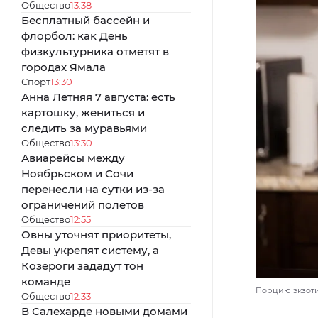
Общество
13:38
Бесплатный бассейн и
флорбол: как День
физкультурника отметят в
городах Ямала
Спорт
13:30
Анна Летняя 7 августа: есть
картошку, жениться и
следить за муравьями
Общество
13:30
Авиарейсы между
Ноябрьском и Сочи
перенесли на сутки из-за
ограничений полетов
Общество
12:55
Овны уточнят приоритеты,
Девы укрепят систему, а
Козероги зададут тон
команде
Порцию экзотич
Общество
12:33
В Салехарде новыми домами