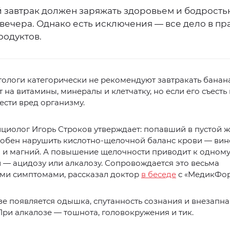
 завтрак должен заряжать здоровьем и бодрость
 вечера. Однако есть исключения — все дело в п
родуктов.
ологи категорически не рекомендуют завтракать банана
т на витамины, минералы и клетчатку, но если его съест
сти вред организму.
циолог Игорь Строков утверждает: попавший в пустой 
собен нарушить кислотно-щелочной баланс крови — вин
 и магний. А повышение щелочности приводит к одному
— ацидозу или алкалозу. Сопровождается это весьма
ми симптомами, рассказал доктор
в беседе
с «МедикФор
е появляется одышка, спутанность сознания и внезапна
 При алкалозе — тошнота, головокружения и тик.