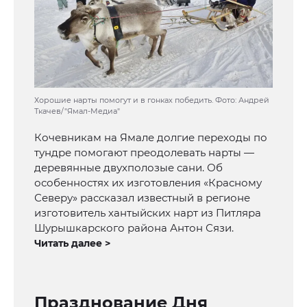
Хорошие нарты помогут и в гонках победить. Фото: Андрей
Ткачев/"Ямал-Медиа"
Кочевникам на Ямале долгие переходы по
тундре помогают преодолевать нарты —
деревянные двухполозые сани. Об
особенностях их изготовления «Красному
Северу» рассказал известный в регионе
изготовитель хантыйских нарт из Питляра
Шурышкарского района Антон Сязи.
Читать далее >
Празднование Дня