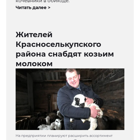
кочевники в обиходе.
Читать далее >
Жителей
Красноселькупского
района снабдят козьим
молоком
На предприятии планируют расширить ассортимент