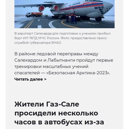
В аэропорт Салехарда для подготовки к учениям прибыл
борт ИЛ-76ТД МЧС России. Фото: предоставлено пресс-
службой губернатора ЯНАО
В районе ледовой переправы между
Салехардом и Лабытнанги пройдут первые
тренировки масштабных учений
спасателей — «Безопасная Арктика-2023».
Читать далее >
Жители Газ-Сале
просидели несколько
часов в автобусах из-за