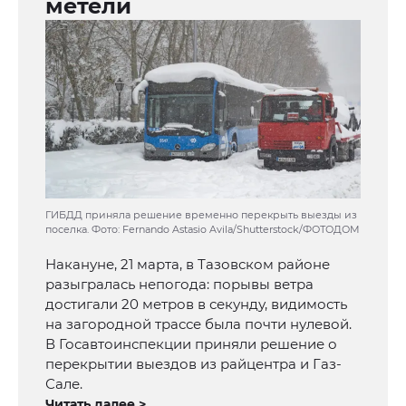
метели
ГИБДД приняла решение временно перекрыть выезды из
поселка. Фото: Fernando Astasio Avila/Shutterstock/ФОТОДОМ
Накануне, 21 марта, в Тазовском районе
разыгралась непогода: порывы ветра
достигали 20 метров в секунду, видимость
на загородной трассе была почти нулевой.
В Госавтоинспекции приняли решение о
перекрытии выездов из райцентра и Газ-
Сале.
Читать далее >