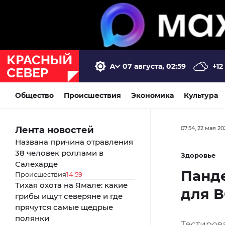
07 августа, 02:59
+12
Общество
Происшествия
Экономика
Культура
Лента новостей
07:54, 22 мая 20
Названа причина отравления
38 человек роллами в
Здоровье
Салехарде
Панд
Происшествия
14:59
Тихая охота на Ямале: какие
для В
грибы ищут северяне и где
прячутся самые щедрые
полянки
Тестиров