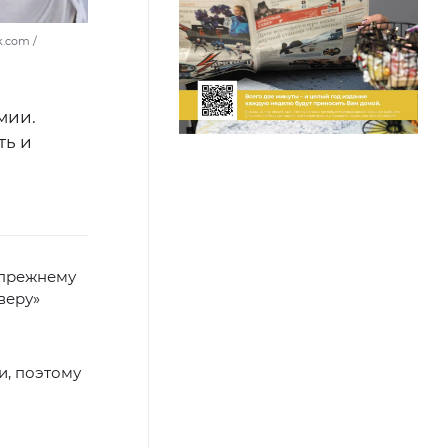
k.com /
мии.
ть и
-прежнему
веру»
и, поэтому