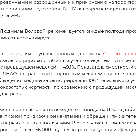
ированными и разрешенными к применению на террито
я вакцинации подростков 12—17 лет зарегистрирована в
-Вак-М».
 Людмилы Воловой, рекомендуется каждые полгода про
цию от коронавируса.
по последним опубликованным данным на
Стопкоронави
о зарегистрировано 156 283 случая ковида. Темп снижени
с предыдущей неделей — 49,1%. Показатель смертности 
в ЯНАО по сравнению с прошлым месяцем снизился вдво
людения медики зарегистрировали 1067 летальных случ
показатель смертности по сравнению с предыдущим мес
два раза.
меньшения летальных исходов от ковида на Ямале доби
 активной прививочной кампании и обращениям жителе
 первых этапах заболевания. Всего с начала пандемии 
ровали более 156 000 случаев коронавирусной инфекци