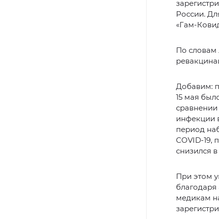
зарегистр
России. Дл
«Гам-Ковид
По словам
ревакцина
Добавим: 
15 мая был
сравнении 
инфекции 
период наб
COVID-19, 
снизился в 
При этом у
благодаря
медикам на
зарегистри