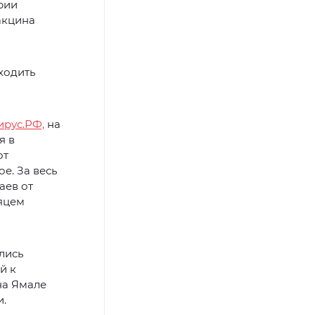
рии
акцина
ходить
рус.РФ,
на
я в
от
е. За весь
аев от
яцем
лись
й к
на Ямале
и.