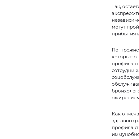
Так, остае
экспресс-т
независимо
могут прой
прибытия в
По-прежне
которые от
профилакт
сотрудник
соцобслуж
обслуживан
бронхолего
ожирением,
Как отмеч
здравоохр
профилакти
иммунобио