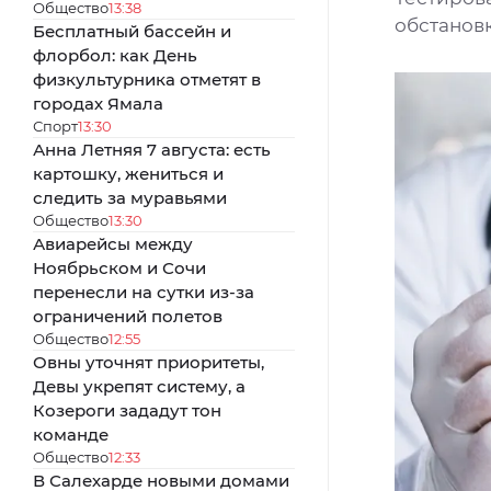
Общество
13:38
обстановк
Бесплатный бассейн и
флорбол: как День
физкультурника отметят в
городах Ямала
Спорт
13:30
Анна Летняя 7 августа: есть
картошку, жениться и
следить за муравьями
Общество
13:30
Авиарейсы между
Ноябрьском и Сочи
перенесли на сутки из-за
ограничений полетов
Общество
12:55
Овны уточнят приоритеты,
Девы укрепят систему, а
Козероги зададут тон
команде
Общество
12:33
В Салехарде новыми домами