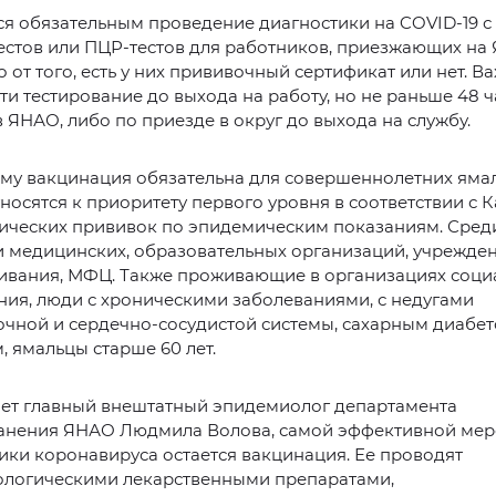
тся обязательным проведение диагностики на COVID-19 
естов или ПЦР-тестов для работников, приезжающих на
 от того, есть у них прививочный сертификат или нет. В
ти тестирование до выхода на работу, но не раньше 48 ч
 ЯНАО, либо по приезде в округ до выхода на службу.
му вакцинация обязательна для совершеннолетних ямал
носятся к приоритету первого уровня в соответствии с 
ических прививок по эпидемическим показаниям. Сред
и медицинских, образовательных организаций, учрежде
ивания, МФЦ. Также проживающие в организациях соци
ия, люди с хроническими заболеваниями, с недугами
чной и сердечно-сосудистой системы, сахарным диабет
 ямальцы старше 60 лет.
ает главный внештатный эпидемиолог департамента
анения ЯНАО Людмила Волова, самой эффективной ме
ки коронавируса остается вакцинация. Ее проводят
логическими лекарственными препаратами,