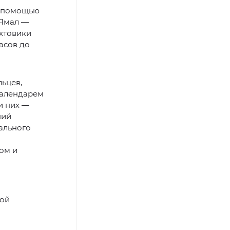
с помощью
 Ямал —
ахтовики
асов до
ьцев,
Календарем
и них —
ний
ального
ом и
рой