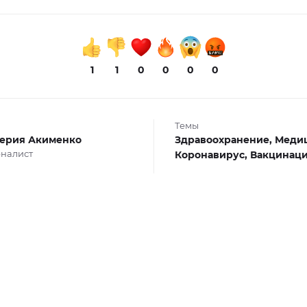
1
1
0
0
0
0
Темы
ерия Акименко
Здравоохранение,
Медиц
налист
Коронавирус,
Вакцинац