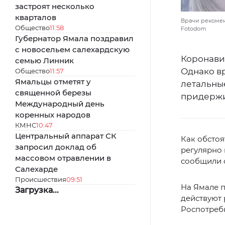
застроят несколько
кварталов
Врачи рекоменд
Общество
11:58
Fotodom
Губернатор Ямала поздравил
с новосельем салехардскую
Коронави
семью Линник
Однако в
Общество
11:57
Ямальцы отметят у
летальны
священной березы
придержи
Международный день
коренных народов
КМНС
10:47
Центральный аппарат СК
Как обстоя
запросил доклад об
регулярно 
массовом отравлении в
сообщили 
Салехарде
Происшествия
09:51
На Ямале 
Загрузка...
действуют 
Роспотреб