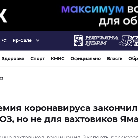
Яр-Сале
°C
Здоровье
Спорт
КМНС
Официально
Власть
Обр
23
емия коронавируса закончил
ОЗ, но не для вахтовиков Ям
ание вахтовиков, вакцинация. Эксперты рассказа