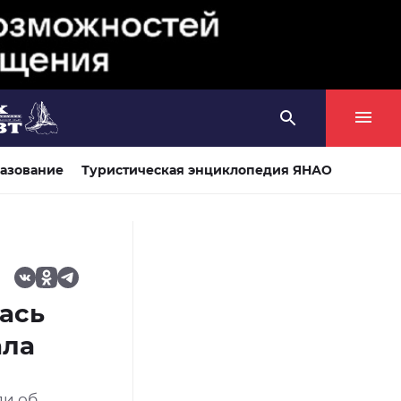
азование
Туристическая энциклопедия ЯНАО
ась
ала
ли об