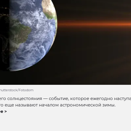
hutterstock/Fotodom
го солнцестояния — событие, которое ежегодно наступа
го еще называют началом астрономической зимы.
е >