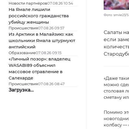
Новости партнёров
07.08.26 10:54
На Ямале лишили
российского гражданства
Фото: smile23/
убийцу женщины
Происшествия
07.08.26 09:57
Салаты н
Из Арктики в Малайзию: как
если зам
школьники Ямала штурмуют
количест
английский
Образование
07.08.26 09:15
Стародуб
«Личный позор»: владелец
WASABI89 объяснил
массовое отравление в
Салехарде
«Даже таки
Происшествия
07.08.26 08:47
можно сдел
Загрузка...
столовая л
сметану ил
Помимо это
новогодних
колбасу — 