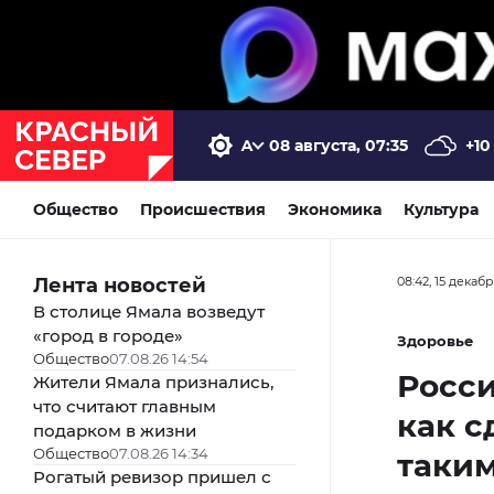
08 августа, 07:35
+10
Общество
Происшествия
Экономика
Культура
Лента новостей
08:42, 15 декаб
В столице Ямала возведут
«город в городе»
Здоровье
Общество
07.08.26 14:54
Росси
Жители Ямала признались,
что считают главным
как с
подарком в жизни
Общество
07.08.26 14:34
таки
Рогатый ревизор пришел с