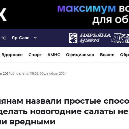
Яр-Сале
°C
Здоровье
Спорт
КМНС
Официально
Власть
Обр
ря 2024
обновлено: 08:58, 30 декабря 2024
янам назвали простые спосо
делать новогодние салаты не
ми вредными