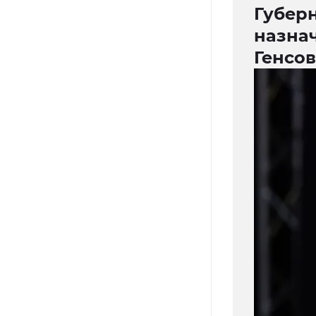
Губер
назна
Генсо