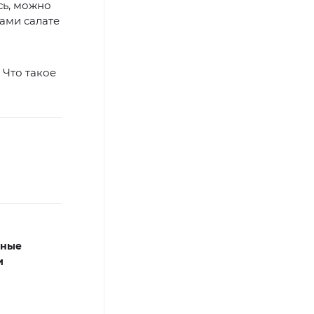
сь, можно
ами салате
 Что такое
зные
и