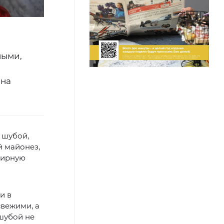
ными,
ина
 шубой,
й майонез,
жирную
и в
свежими, а
шубой не