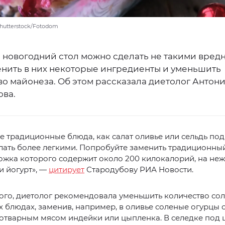
Shutterstock/Fotodom
а новогодний стол можно сделать не такими вред
енить в них некоторые ингредиенты и уменьшить
во майонеза. Об этом рассказала диетолог Антон
ова.
е традиционные блюда, как салат оливье или сельдь под
ать более легкими. Попробуйте заменить традиционны
ожка которого содержит около 200 килокалорий, на не
и йогурт», —
цитирует
Стародубову РИА Новости.
го, диетолог рекомендовала уменьшить количество сол
 блюдах, заменив, например, в оливье соленые огурцы 
отварным мясом индейки или цыпленка. В селедке под 