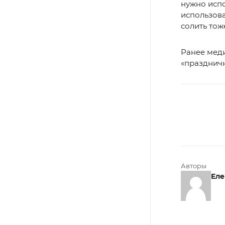
нужно испо
использова
солить тоже
Ранее меди
«празднич
Авторы
Еле