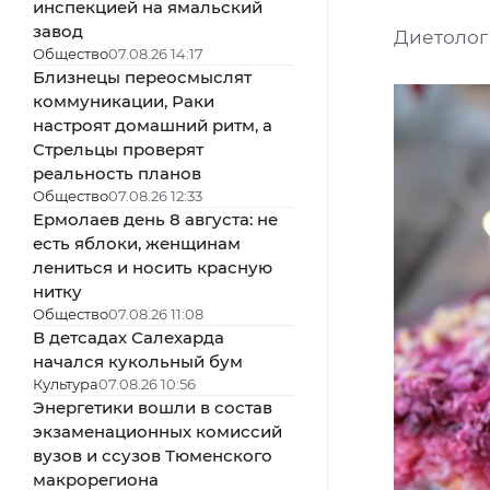
инспекцией на ямальский
завод
Диетолог
Общество
07.08.26 14:17
Близнецы переосмыслят
коммуникации, Раки
настроят домашний ритм, а
Стрельцы проверят
реальность планов
Общество
07.08.26 12:33
Ермолаев день 8 августа: не
есть яблоки, женщинам
лениться и носить красную
нитку
Общество
07.08.26 11:08
В детсадах Салехарда
начался кукольный бум
Культура
07.08.26 10:56
Энергетики вошли в состав
экзаменационных комиссий
вузов и ссузов Тюменского
макрорегиона