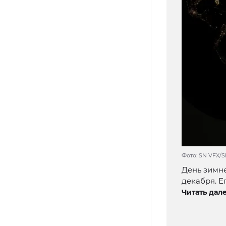
Фото: SN VFX/S
День зимне
декабря. Е
Читать дале