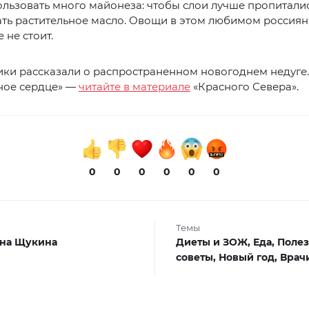
льзовать много майонеза: чтобы слои лучше пропитали
ть растительное масло. Овощи в этом любимом россиян
 не стоит.
ки рассказали о распространенном новогоднем недуге.
ное сердце» —
читайте в материале
«Красного Севера».
0
0
0
0
0
0
Темы
на Щукина
Диеты и ЗОЖ,
Еда,
Поле
советы,
Новый год,
Врач