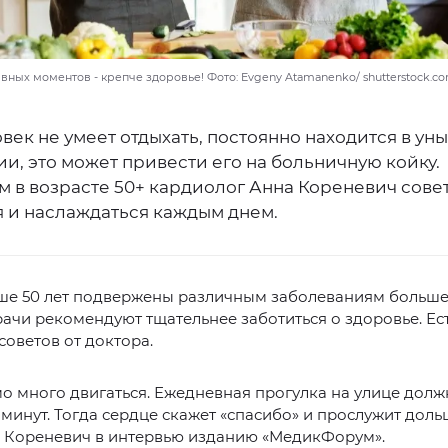
ных моментов - крепче здоровье! Фото: Evgeny Atamanenko/ shutterstock.c
век не умеет отдыхать, постоянно находится в ун
и, это может привести его на больничную койку.
 в возрасте 50+ кардиолог Анна Кореневич сове
я и наслаждаться каждым днем.
ше 50 лет подвержены различным заболеваниям больше
ачи рекомендуют тщательнее заботиться о здоровье. Ес
советов от доктора.
 много двигаться. Ежедневная прогулка на улице долж
минут. Тогда сердце скажет «спасибо» и прослужит доль
Кореневич в интервью изданию «МедикФорум».