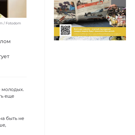
om / Fotodom
ылом
тует
 молодых.
ть еще
на быть не
ше,