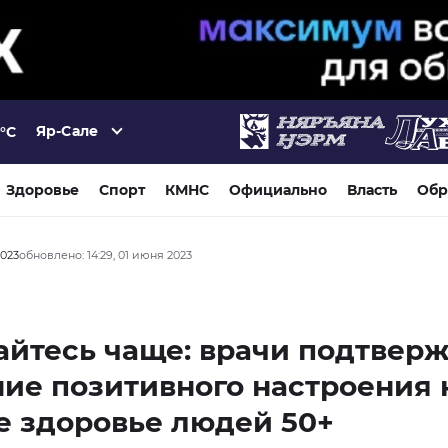
Яр-Сале
°C
Здоровье
Спорт
КМНС
Официально
Власть
Обр
2023
обновлено: 14:29, 01 июня 2023
йтесь чаще: врачи подтвер
ие позитивного настроения 
 здоровье людей 50+