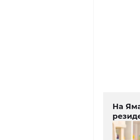
На Яма
резид