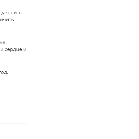
дует пить
ничить
ые
и сердце и
год.