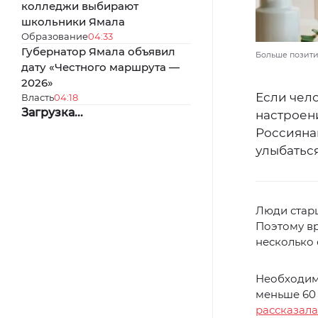
колледжи выбирают
школьники Ямала
Образование
04:33
Губернатор Ямала объявил
Больше позитив
дату «Честного маршрута —
2026»
Если чело
Власть
04:18
Загрузка...
настроени
Россиянам
улыбатьс
Люди стар
Поэтому вр
несколько 
Необходимо
меньше 60 
рассказала