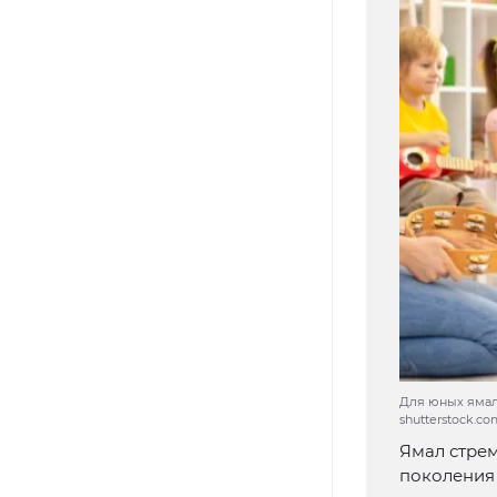
Для юных ямал
shutterstock.c
Ямал стрем
поколения 