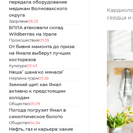
передала оборудование
медикам Волновахского
Кардиоло
округа
сердца и
Здоровье
06:23
БПЛА атаковали склад
Wildberries на Урале
Происшествия
05:59
От бивня мамонта до приза:
на Ямале выберут лучших
косторезов
Культура
05:43
Нешаˮ шанаʼко мянаԯяˮ
Няръяна Ӈэрм
05:26
Зимний щит: как Ямал
активно к предстоящим
холодам
Общество
05:09
Погода погрузит Ямал в
синоптическое болото
Общество
04:54
Нефть, газ и карьера: какие