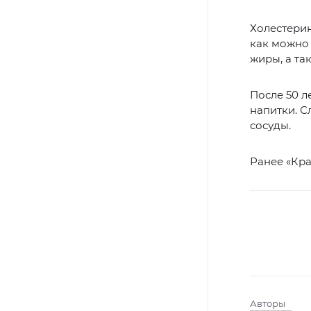
Холестерин
как можно 
жиры, а та
После 50 л
напитки. С
сосуды.
Ранее «Кр
Авторы