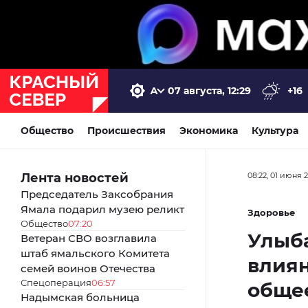
07 августа, 12:29
+16
Общество
Происшествия
Экономика
Культура
Лента новостей
08:22, 01 июня 
Председатель Заксобрания
Ямала подарил музею реликт
Здоровье
Общество
07:20
Улыба
Ветеран СВО возглавила
штаб ямальского Комитета
влиян
семей воинов Отечества
Спецоперация
06:57
общее
Надымская больница