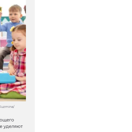
Kuzmina/
ающего
е уделяют