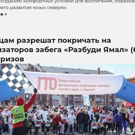
созданию комфортных условий для воспитания, образов
его развития юных северян.
е >
цам разрешат покричать на
заторов забега «Разбуди Ямал» (
призов