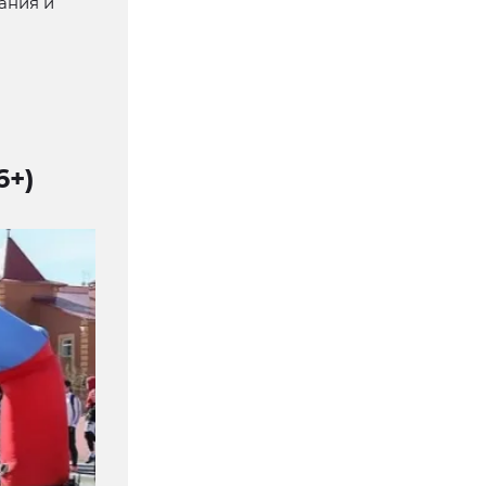
ания и
6+)