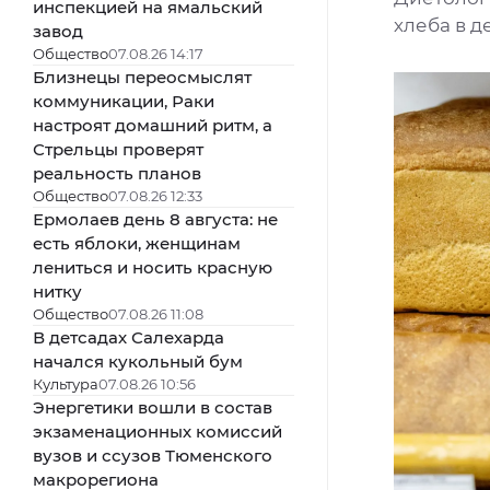
инспекцией на ямальский
хлеба в д
завод
Общество
07.08.26 14:17
Близнецы переосмыслят
коммуникации, Раки
настроят домашний ритм, а
Стрельцы проверят
реальность планов
Общество
07.08.26 12:33
Ермолаев день 8 августа: не
есть яблоки, женщинам
лениться и носить красную
нитку
Общество
07.08.26 11:08
В детсадах Салехарда
начался кукольный бум
Культура
07.08.26 10:56
Энергетики вошли в состав
экзаменационных комиссий
вузов и ссузов Тюменского
макрорегиона