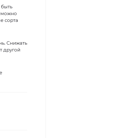
 быть
е можно
е сорта
нь. Снижать
т другой
е