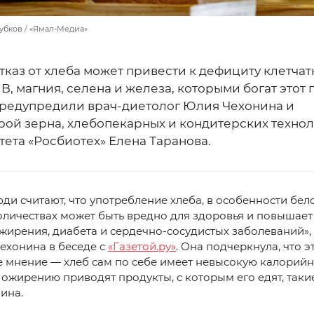
убков / «Ямал-Медиа»
каз от хлеба может привести к дефициту клетчат
B, магния, селена и железа, которыми богат этот 
предупредили врач-диетолог Юлия Чехонина и
рой зерна, хлебопекарных и кондитерских техно
ета «Росбиотех» Елена Таранова.
ди считают, что употребление хлеба, в особенности бело
личествах может быть вредно для здоровья и повышает
жирения, диабета и сердечно-сосудистых заболеваний»,
ехонина в беседе с
«Газетой.ру»
. Она подчеркнула, что э
мнение — хлеб сам по себе имеет невысокую калорийн
 ожирению приводят продукты, с которым его едят, такие
чина.