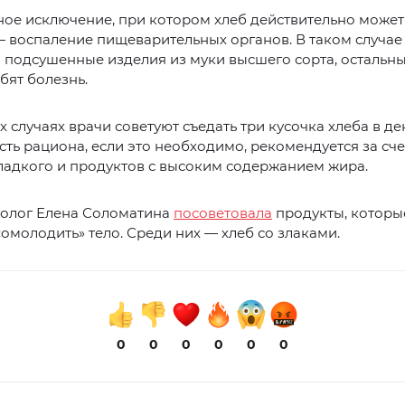
ое исключение, при котором хлеб действительно может
— воспаление пищеварительных органов. В таком случа
о подсушенные изделия из муки высшего сорта, остальны
убят болезнь.
х случаях врачи советуют съедать три кусочка хлеба в де
ть рациона, если это необходимо, рекомендуется за сче
ладкого и продуктов с высоким содержанием жира.
толог Елена Соломатина
посоветовала
продукты, которы
омолодить» тело. Среди них — хлеб со злаками.
0
0
0
0
0
0