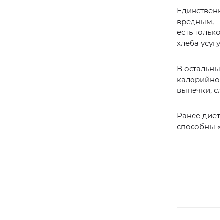
Единственн
вредным, 
есть тольк
хлеба усуг
В остальны
калорийнос
выпечки, с
Ранее дие
способны «