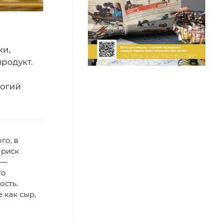
ки,
продукт.
логий
го, в
 риск
 —
то
ость.
 как сыр,