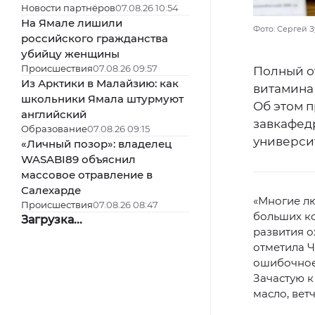
Новости партнёров
07.08.26 10:54
На Ямале лишили
Фото: Сергей З
российского гражданства
убийцу женщины
Происшествия
07.08.26 09:57
Полный от
Из Арктики в Малайзию: как
витамина 
школьники Ямала штурмуют
Об этом 
английский
завкафед
Образование
07.08.26 09:15
университ
«Личный позор»: владелец
WASABI89 объяснил
массовое отравление в
Салехарде
«Многие лю
Происшествия
07.08.26 08:47
больших ко
Загрузка...
развития о
отметила Ч
ошибочное 
Зачастую к
масло, вет