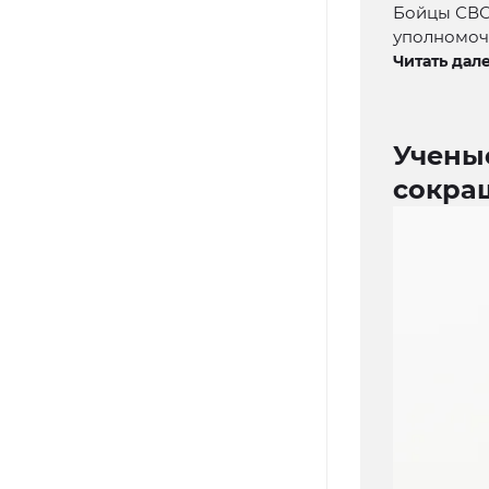
Бойцы СВО 
уполномоч
Читать дале
Учены
сокра