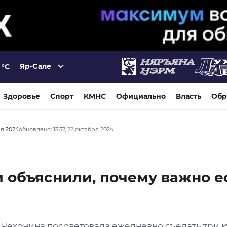
Яр-Сале
°C
Здоровье
Спорт
КМНС
Официально
Власть
Обр
ря 2024
обновлено: 13:37, 22 октября 2024
 объяснили, почему важно е
 Чехонина посоветовала ежедневно съедать три к