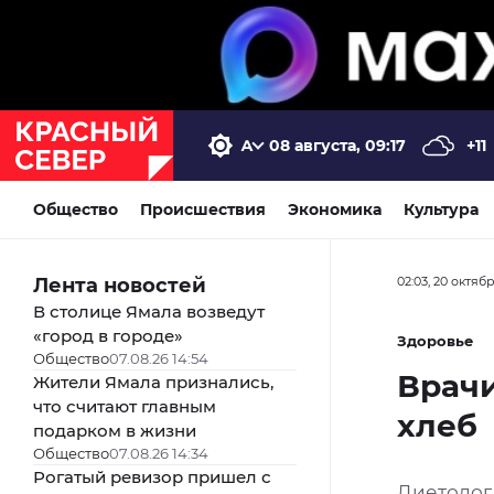
08 августа, 09:17
+11
Общество
Происшествия
Экономика
Культура
Лента новостей
02:03, 20 октяб
В столице Ямала возведут
«город в городе»
Здоровье
Общество
07.08.26 14:54
Врачи
Жители Ямала признались,
что считают главным
хлеб
подарком в жизни
Общество
07.08.26 14:34
Рогатый ревизор пришел с
Диетолог