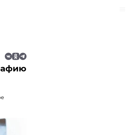
рафию
ое