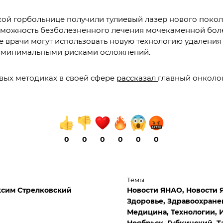
ой горбольнице получили тулиевый лазер нового покол
зможность безболезненного лечения мочекаменной бол
е врачи могут использовать новую технологию удалени
с минимальными рисками осложнений.
вых методиках в своей сфере
рассказал
главный онколо
0
0
0
0
0
0
Темы
сим Стрелковский
Новости ЯНАО,
Новости 
Здоровье,
Здравоохране
Медицина,
Технологии,