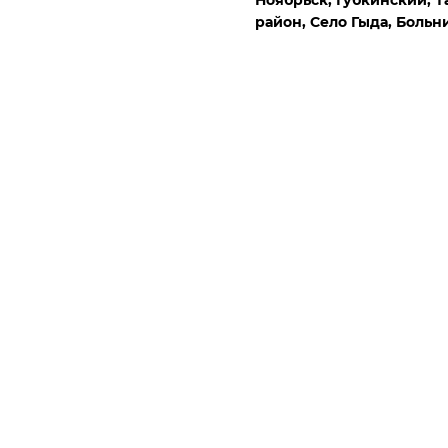
Ноябрьск,
Губкинский,
Т
район,
Село Гыда,
Больн