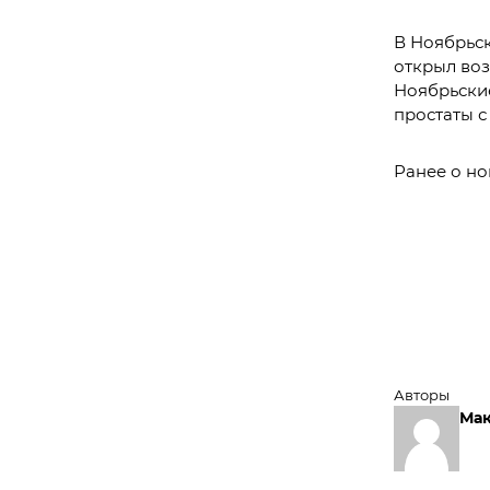
В Ноябрьск
открыл во
Ноябрьски
простаты 
Ранее о но
Авторы
Мак