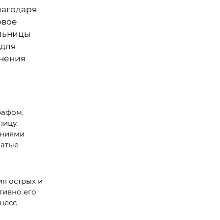
лагодаря
овое
ольницы
 для
анения
рафом.
ницу.
аниями
чатые
я острых и
тивно его
оцесс