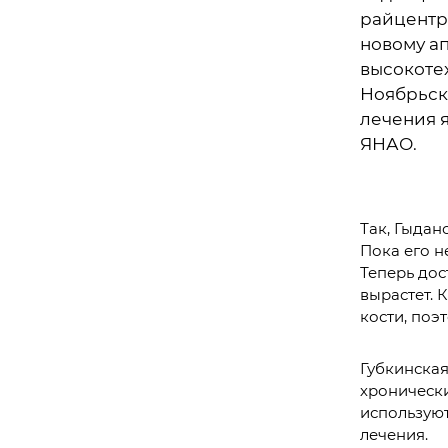
райцентр
новому ап
высокоте
Ноябрьск
лечения 
ЯНАО.
Так, Гыдан
Пока его н
Теперь дос
вырастет. 
кости, поэ
Губкинская
хронически
используют
лечения.