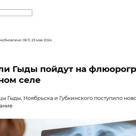
24
обновлено: 06:11, 23 мая 2024
ли Гыды пойдут на флюорог
ном селе
цы Гыды, Ноябрьска и Губкинского поступило нов
ание