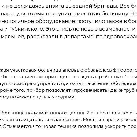
 и не дожидаясь визита выездной бригады. Все б
парату, который поступил в местную больницу. Н
хнологичное оборудование поступило также в б
а и Губкинского. Это открыло новые возможности
ямальцев,
рассказали
в департаменте здравоохр
ская участковая больница впервые обзавелась флюорог
е было, пациентам приходилось ездить в районную боль
туп к осмотрам упростится, а охват населения обследов
Кроме того, прибор позволяет «просвечивать» даже труб
тому поможет еще и в хирургии.
 больница получила инновационный аппарат для лечени
х ран отрицательным давлением. Местные врачи уже ак
. Отмечается, что новая техника позволила ускорить пр