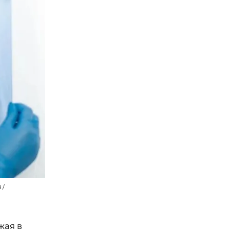
 /
жая в