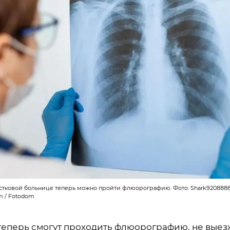
астковой больнице теперь можно пройти флюорографию. Фото: Shark9208888
om / Fotodom
теперь смогут проходить флюорографию, не выез