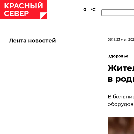
0
°C
Лента новостей
06:11, 23 мая 20
Здоровье
Жите
в род
В больни
оборудов