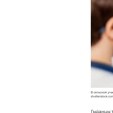
В сельской уч
shutterstock.c
Гыданцы 