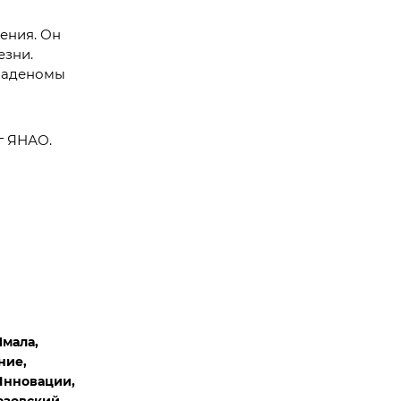
ения. Он
езни.
я аденомы
г ЯНАО.
Ямала,
ние,
Инновации,