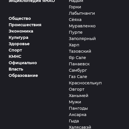
энциклопедия ЯНАО
Надым
Горки
Лабытнанги
Общество
Сёяха
Происшествия
Муравленко
Экономика
Пурпе
Культура
Заполярный
Здоровье
Харп
Спорт
Тазовский
КМНС
Яр Сале
Официально
Панаевск
Власть
Самбург
Образование
Газ Сале
Красноселькуп
Овгорт
Ханымей
Мужи
Пангоды
Аксарка
Гыда
Халясавэй