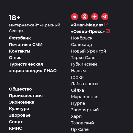
18+
«Ямал-Медиа»
Интернет-сайт «Красный
Север»
«Север-Пресс»
Фотобанк
Ноябрьск
Печатные СМИ
Салехард
Контакты
Новый Уренгой
О нас
Тарко Сале
Туристическая
Губкинский
энциклопедия ЯНАО
Надым
Горки
Лабытнанги
Общество
Сёяха
Происшествия
Муравленко
Экономика
Пурпе
Культура
Заполярный
Здоровье
Харп
Спорт
Тазовский
КМНС
Яр Сале