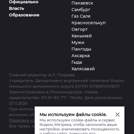
Официально
Панаевск
Власть
Самбург
Образование
Газ Сале
Красноселькуп
Овгорт
Ханымей
Мужи
Пангоды
Аксарка
Гыда
Халясавэй
Главный редактор А.Л. Поздеев
Учредитель: Департамент внутренней политики Ямало-
Ненецкого автономного округа (ОГРН 1078901001827)
Зарегистрирован в Роскомнадзоре. Номер
свидетельства: ЭЛ № ФС 77 - 79484. Дата регистрации:
27.11.2020
При использовании материалов сайта ссылка на
Мы используем файлы cookie.
источник обязательна.
Политика конфиденциальности.
Мы используем cookie-файлы и сервис
Яндекс.Метрика, чтобы запомнить ваши
Все права защищены. © 2012–2025
настройки, анализировать посещаемость
и работу сайта, повышать его