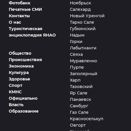
Фотобанк
Ноябрьск
Печатные СМИ
Салехард
Контакты
Новый Уренгой
О нас
Тарко Сале
Туристическая
Губкинский
энциклопедия ЯНАО
Надым
Горки
Лабытнанги
Общество
Сёяха
Происшествия
Муравленко
Экономика
Пурпе
Культура
Заполярный
Здоровье
Харп
Спорт
Тазовский
КМНС
Яр Сале
Официально
Панаевск
Власть
Самбург
Образование
Газ Сале
Красноселькуп
Овгорт