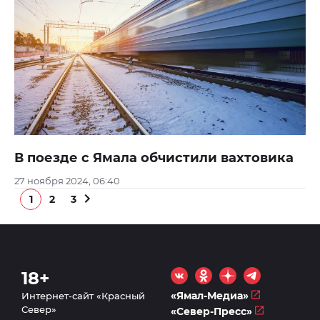
В поезде с Ямала обчистили вахтовика
27 ноября 2024, 06:40
1
2
3
18+
«Ямал-Медиа»
Интернет-сайт «Красный
Север»
«Север-Пресс»