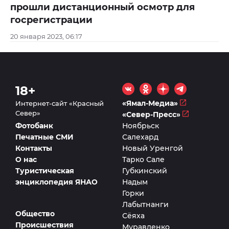
прошли дистанционный осмотр для
госрегистрации
20 января 2023, 06:17
18+
«Ямал-Медиа»
Интернет-сайт «Красный
Север»
«Север-Пресс»
Фотобанк
Ноябрьск
Печатные СМИ
Салехард
Контакты
Новый Уренгой
О нас
Тарко Сале
Туристическая
Губкинский
энциклопедия ЯНАО
Надым
Горки
Лабытнанги
Общество
Сёяха
Происшествия
Муравленко