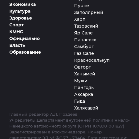
Экономика
Пурпе
Культура
Заполярный
Здоровье
Харп
Спорт
Тазовский
КМНС
Яр Сале
Официально
Панаевск
Власть
Самбург
Образование
Газ Сале
Красноселькуп
Овгорт
Ханымей
Мужи
Пангоды
Аксарка
Гыда
Халясавэй
Главный редактор А.Л. Поздеев
Учредитель: Департамент внутренней политики Ямало-
Ненецкого автономного округа (ОГРН 1078901001827)
Зарегистрирован в Роскомнадзоре. Номер
свидетельства: ЭЛ № ФС 77 - 79484. Дата регистрации: