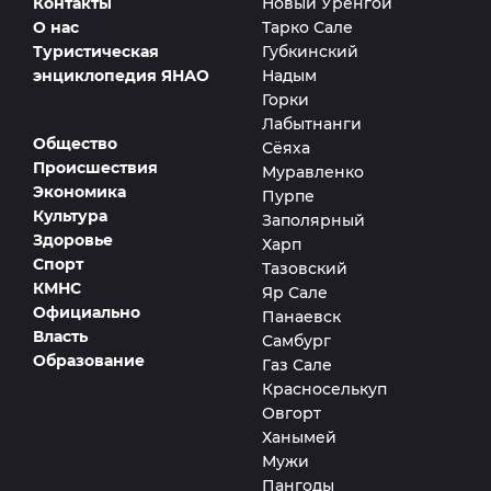
Контакты
Новый Уренгой
О нас
Тарко Сале
Туристическая
Губкинский
энциклопедия ЯНАО
Надым
Горки
Лабытнанги
Общество
Сёяха
Происшествия
Муравленко
Экономика
Пурпе
Культура
Заполярный
Здоровье
Харп
Спорт
Тазовский
КМНС
Яр Сале
Официально
Панаевск
Власть
Самбург
Образование
Газ Сале
Красноселькуп
Овгорт
Ханымей
Мужи
Пангоды