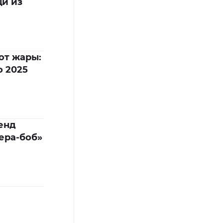
и из
от жары:
о 2025
енд
ера-боб»