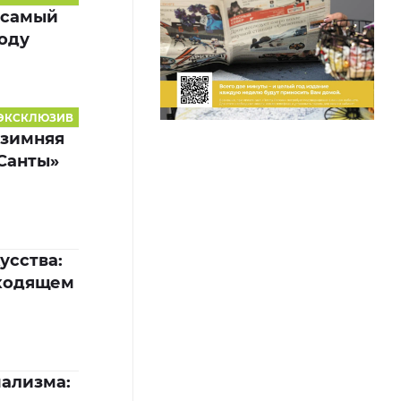
 самый
оду
ЭКСКЛЮЗИВ
«зимняя
 Санты»
усства:
уходящем
ализма: