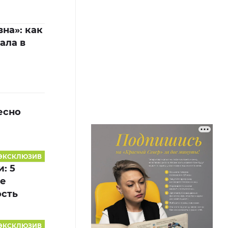
на»: как
ала в
есно
ЭКСКЛЮЗИВ
: 5
ые
ость
ЭКСКЛЮЗИВ