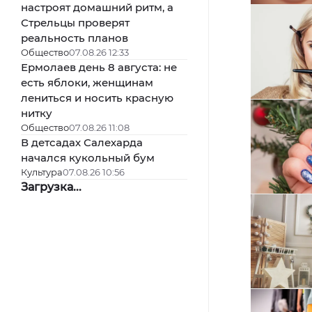
настроят домашний ритм, а
Стрельцы проверят
реальность планов
Общество
07.08.26 12:33
Ермолаев день 8 августа: не
есть яблоки, женщинам
лениться и носить красную
нитку
Общество
07.08.26 11:08
В детсадах Салехарда
начался кукольный бум
Культура
07.08.26 10:56
Загрузка...