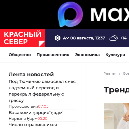
08 августа, 13:37
+14
Общество
Происшествия
Экономика
Культура
Лента новостей
Главная
/
Вс
Под Тюменью самосвал снес
Трен
надземный переход и
перекрыл федеральную
трассу
Происшествия
07:05
Вэсакоми ӈарциеˮӈадмʼ
Няръяна Ӈэрм
05:20
Число отравившихся