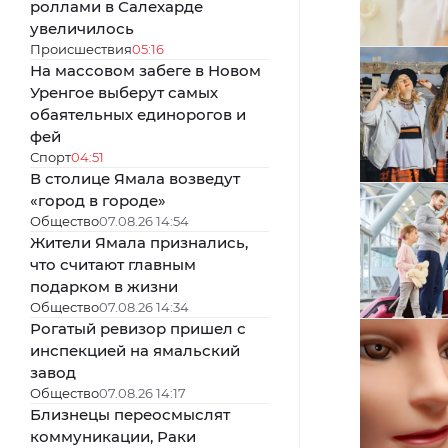
роллами в Салехарде
увеличилось
Происшествия
05:16
На массовом забеге в Новом
Уренгое выберут самых
обаятельных единорогов и
фей
Спорт
04:51
В столице Ямала возведут
«город в городе»
Общество
07.08.26 14:54
Жители Ямала признались,
что считают главным
подарком в жизни
Общество
07.08.26 14:34
Рогатый ревизор пришел с
инспекцией на ямальский
завод
Общество
07.08.26 14:17
Близнецы переосмыслят
коммуникации, Раки