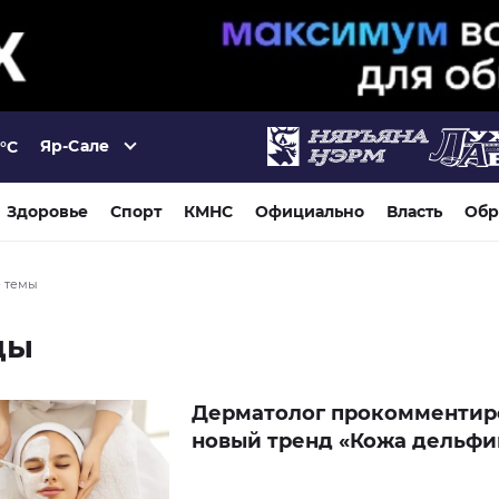
Яр-Сале
°C
Здоровье
Спорт
КМНС
Официально
Власть
Обр
е темы
ды
Дерматолог прокомментир
новый тренд «Кожа дельфи