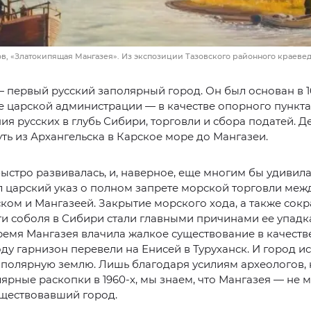
, «Златокипящая Мангазея». Из экспозиции Тазовского районного краеве
 первый русский заполярный город. Он был основан в 16
 царской администрации — в качестве опорного пункта
я русских в глубь Сибири, торговли и сбора податей. Д
ть из Архангельска в Карское море до Мангазеи.
ыстро развивалась, и, наверное, еще многим бы удивила, 
 царский указ о полном запрете морской торговли меж
ком и Мангазеей. Закрытие морского хода, а также сок
и соболя в Сибири стали главными причинами ее упадк
ремя Мангазея влачила жалкое существование в качеств
году гарнизон перевели на Енисей в Туруханск. И город ис
аполярную землю. Лишь благодаря усилиям археологов,
лярные раскопки в 1960-х, мы знаем, что Мангазея — не м
уществовавший город.