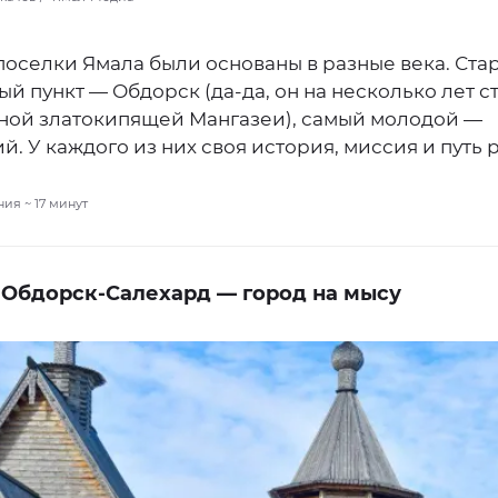
 поселки Ямала были основаны в разные века. Ст
й пункт — Обдорск (да-да, он на несколько лет 
ной златокипящей Мангазеи), самый молодой —
й. У каждого из них своя история, миссия и путь 
ния ~
17
минут
. Обдорск-Салехард — город на мысу