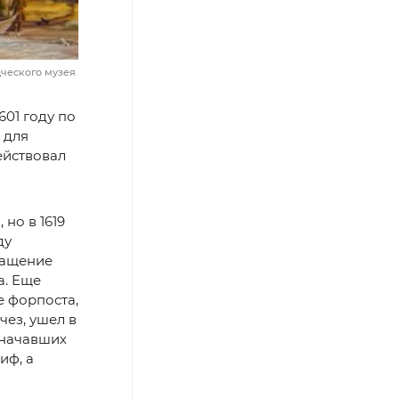
дческого музея
01 году по
 для
ействовал
но в 1619
ду
ращение
а. Еще
е форпоста,
чез, ушел в
 начавших
иф, а