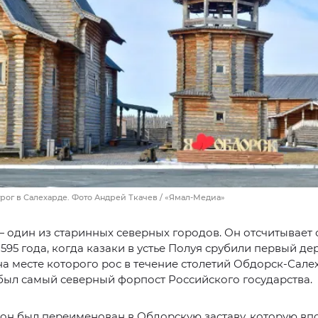
рог в Салехарде. Фото Андрей Ткачев / «Ямал-Медиа»
 один из старинных северных городов. Он отсчитывает
1595 года, когда казаки в устье Полуя срубили первый д
на месте которого рос в течение столетий Обдорск-Салех
был самый северный форпост Российского государства.
у он был переименован в Обдорскую заставу, которую вп