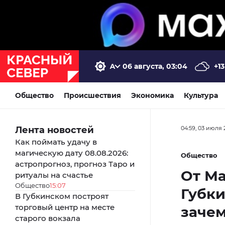
06 августа, 03:04
+13
Общество
Происшествия
Экономика
Культура
Лента новостей
04:59, 03 июля 
Как поймать удачу в
магическую дату 08.08.2026:
Общество
астропрогноз, прогноз Таро и
От Ма
ритуалы на счастье
Общество
15:07
Губки
В Губкинском построят
торговый центр на месте
зачем
старого вокзала