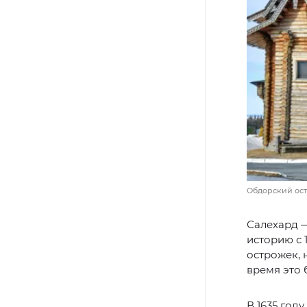
Обдорский ост
Салехард —
историю с 
острожек, 
время это 
В 1635 год