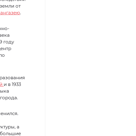
земли от
ангазею
.
нно-
века
9 году
центр
ло
бразования
ей
и в 1933
зыка
 города.
енился.
ктуры, а
 большие