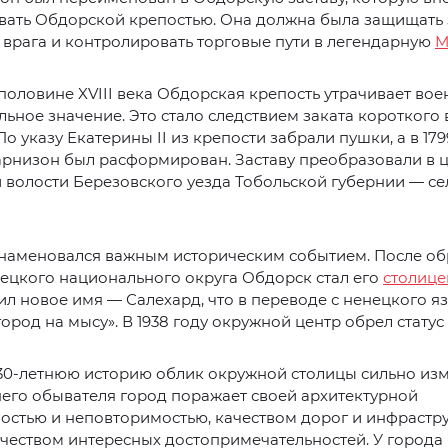
вать Обдорской крепостью. Она должна была защищать 
врага и контролировать торговые пути в легендарную
М
половине XVIII века Обдорская крепость утрачивает вое
ьное значение. Это стало следствием заката короткого 
 По указу Екатерины II из крепости забрали пушки, а в 179
арнизон был расформирован. Заставу преобразовали в 
волости Березовского уезда Тобольской губернии — се
ознаменовался важным историческим событием. После о
ецкого национального округа Обдорск стал его
столиц
ил новое имя — Салехард, что в переводе с ненецкого я
город на мысу». В 1938 году окружной центр обрел статус
30-летнюю историю облик окружной столицы сильно изм
его обывателя город поражает своей архитектурной
стью и неповторимостью, качеством дорог и инфрастру
чеством интересных достопримечательностей. У города