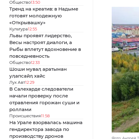
Общество
13:50
Тренд на креатив: в Надыме
готовят молодежную
«Открывашку»
Культура
12:55
Львы проявят лидерство,
Весы настроят диалоги, а
Рыбы вплетут вдохновение в
повседневность
Общество
12:33
Шоши муваӆ аратыман
уӆапсайӆ хайс
Лух Авт
12:29
В Салехарде следователи
начали проверку после
отравления горожан суши и
роллами
Происшествия
11:58
На Урале взорвалась машина
гендиректора завода по
производству дронов
Фото: Андрей Т