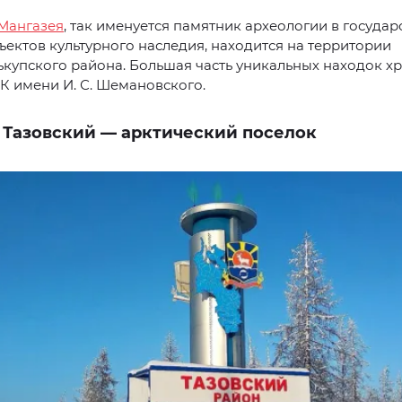
Мангазея
, так именуется памятник археологии в госуда
ъектов культурного наследия, находится на территории
купского района. Большая часть уникальных находок хр
К имени И. С. Шемановского.
. Тазовский — арктический поселок