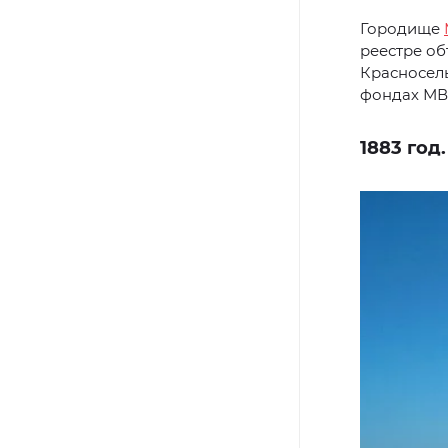
Городище
реестре об
Красносель
фондах МВ
1883 год