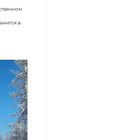
рственном
анится в