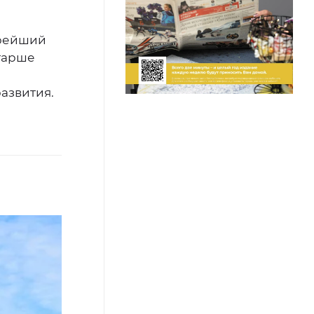
арейший
старше
развития.