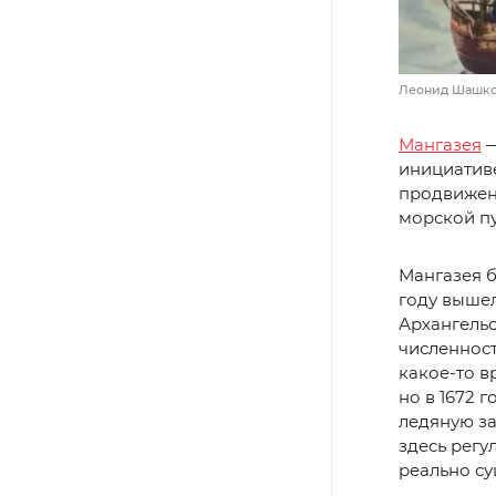
Леонид Шашков
Мангазея
—
инициативе
продвижени
морской пу
Мангазея б
году вышел
Архангельс
численност
какое-то в
но в 1672 
ледяную з
здесь регу
реально с