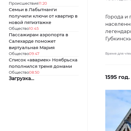
Происшествия
11:20
Семьи в Лабытнанги
получили ключи от квартир в
Города и
новой пятиэтажке
населенны
Общество
10:45
легендар
Пассажирам аэропорта в
Губкински
Салехарде поможет
виртуальная Мария
Общество
09:47
Время для чте
Список «авариек» Ноябрьска
пополнился тремя домами
Общество
08:50
1595 год
Загрузка...