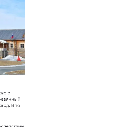
 свою
еревянный
ард. В то
оследствии