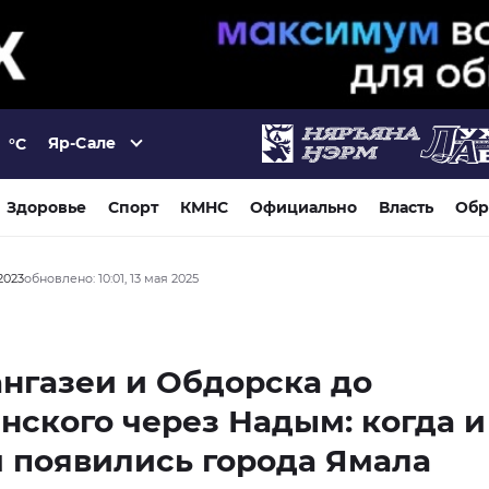
Яр-Сале
°C
Здоровье
Спорт
КМНС
Официально
Власть
Обр
2023
обновлено: 10:01, 13 мая 2025
нгазеи и Обдорска до
нского через Надым: когда и
 появились города Ямала