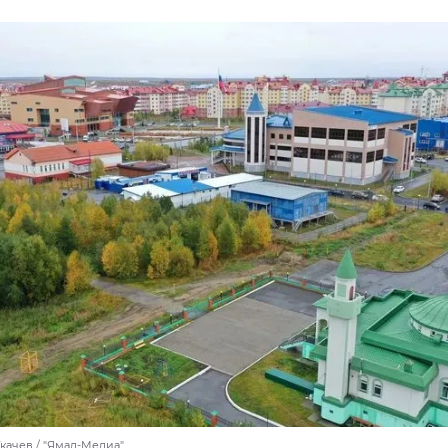
качев / "Ямал-Медиа"