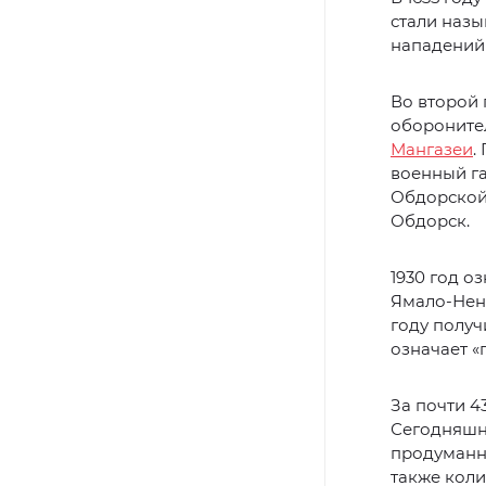
стали назы
нападений 
Во второй 
оборонител
Мангазеи
.
военный г
Обдорской 
Обдорск.
1930 год 
Ямало-Нен
году получ
означает «
За почти 4
Сегодняшн
продуманно
также коли