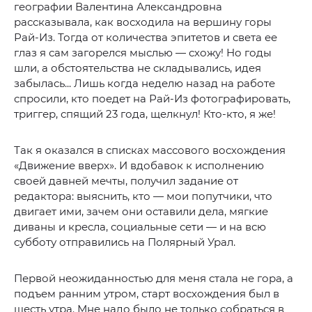
географии Валентина Александровна
рассказывала, как восходила на вершину горы
Рай-Из. Тогда от количества эпитетов и света ее
глаз я сам загорелся мыслью — схожу! Но годы
шли, а обстоятельства не складывались, идея
забылась... Лишь когда неделю назад на работе
спросили, кто поедет на Рай-Из фотографировать,
триггер, спящий 23 года, щелкнул! Кто-кто, я же!
Так я оказался в списках массового восхождения
«Движение вверх». И вдобавок к исполнению
своей давней мечты, получил задание от
редактора: выяснить, кто — мои попутчики, что
двигает ими, зачем они оставили дела, мягкие
диваны и кресла, социальные сети — и на всю
субботу отправились на Полярный Урал.
Первой неожиданностью для меня стала не гора, а
подъем ранним утром, старт восхождения был в
шесть утра. Мне надо было не только собраться в