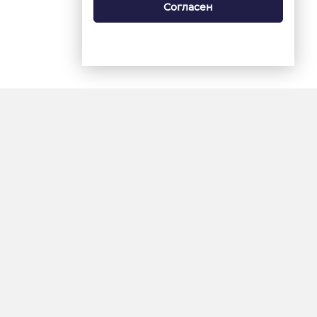
Согласен
18+
«Ямал-Медиа»
Интернет-сайт «Красный
Север»
«Север-Пресс»