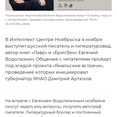
Поклонники творчества Евгения Водолазкина живут по всему миру и
с нетерпением ожидают выхода новых произведений. Фото:
vk.com/nb_yanao
В Интеллект-Центре Ноябрьска 4 ноября
выступит русский писатель и литературовед,
автор книг «Лавр» и «Брисбен» Евгений
Водолазкин. Общение с читателями пройдет
под эгидой проекта «Ямальские встречи»,
проведение которых инициировал
губернатор ЯНАО Дмитрий Артюхов.
На встрече с Евгением Водолазкиным ноябряне
смогут задать ему вопросы, получить автограф
писателя. Литературный блогер и постоянный