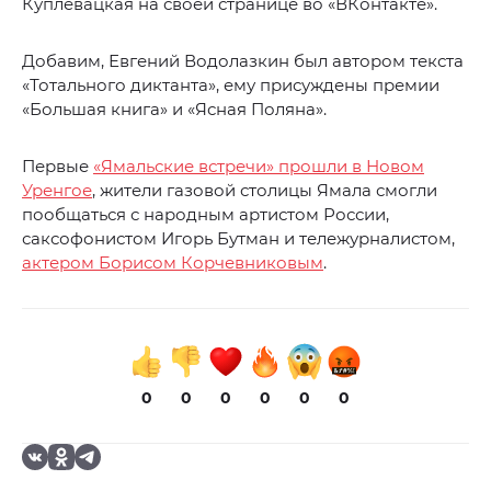
Куплевацкая на своей странице во «ВКонтакте».
Добавим, Евгений Водолазкин был автором текста
«Тотального диктанта», ему присуждены премии
«Большая книга» и «Ясная Поляна».
Первые
«Ямальские встречи» прошли в Новом
Уренгое
, жители газовой столицы Ямала смогли
пообщаться с народным артистом России,
саксофонистом Игорь Бутман и тележурналистом,
актером Борисом Корчевниковым
.
0
0
0
0
0
0