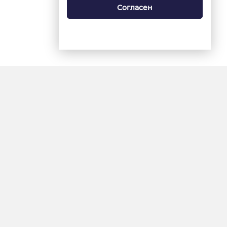
Согласен
18+
«Ямал-Медиа»
Интернет-сайт «Красный
Север»
«Север-Пресс»