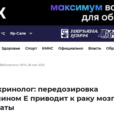
Яр-Сале
°C
Здоровье
Спорт
КМНС
Официально
Власть
Обр
23
обновлено: 08:14, 28 мая 2023
ринолог: передозировка
ином Е приводит к раку мозг
таты