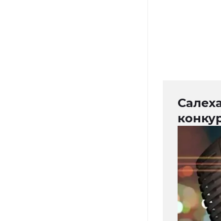
Салех
конкур