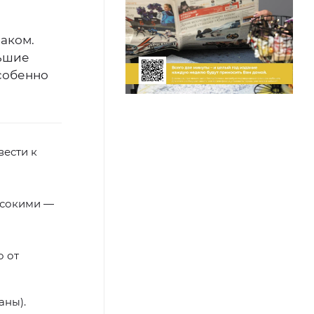
раком.
льшие
собенно
вести к
ысокими —
о от
аны).