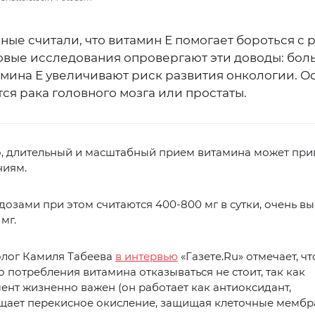
ные считали, что витамин Е помогает бороться с 
овые исследования опровергают эти доводы: бо
амина Е увеличивают риск развития онкологии. О
тся рака головного мозга или простаты.
, длительный и масштабный прием витамина может при
ниям.
озами при этом считаются 400-800 мг в сутки, очень в
мг.
лог Камиля Табеева
в интервью
«Газете.Ru» отмечает, чт
 потребления витамина отказываться не стоит, так как
нт жизненно важен (он работает как антиоксидант,
щает перекисное окисление, защищая клеточные мембр