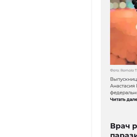
Фото: Romolo T
Выпускниц
Анастасия 
федеральн
Читать дале
Врач р
параз