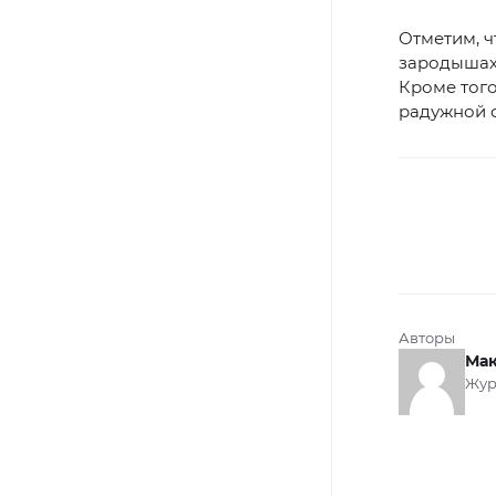
Отметим, 
зародышах,
Кроме того
радужной ф
Авторы
Мак
Жур