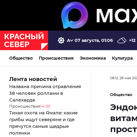
07 августа, 01:06
+12
Общество
Происшествия
Экономика
Культура
Лента новостей
08:12, 28 мая 20
Названа причина отравления
38 человек роллами в
Общество
Салехарде
Эндок
Происшествия
14:59
Тихая охота на Ямале: какие
витам
грибы ищут северяне и где
прячутся самые щедрые
прос
полянки