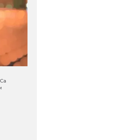
ИСа
м