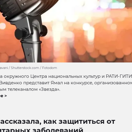
avani / Shutterstock.com / Fotodom
а окружного Центра национальных культур и РАТИ-ГИТ
Вивденко представит Ямал на конкурсе, организованно
ым телеканалом «Звезда».
е >
ассказала, как защититься от
итарных заболеваний