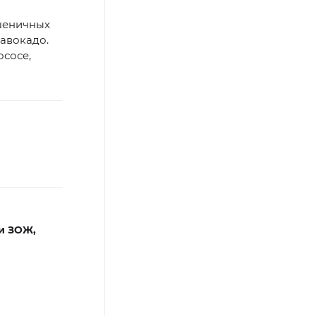
пшеничных
 авокадо.
ососе,
и ЗОЖ,