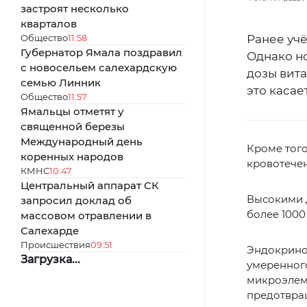
застроят несколько
кварталов
Общество
11:58
Ранее учё
Губернатор Ямала поздравил
Однако н
с новосельем салехардскую
дозы вит
семью Линник
это касае
Общество
11:57
Ямальцы отметят у
священной березы
Международный день
Кроме того
коренных народов
кровотече
КМНС
10:47
Центральный аппарат СК
Высокими д
запросил доклад об
более 1000 
массовом отравлении в
Салехарде
Происшествия
09:51
Эндокрино
Загрузка...
умеренного
микроэлеме
предотвра