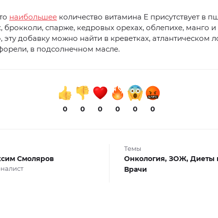
что
наибольшее
количество витамина Е присутствует в 
 брокколи, спарже, кедровых орехах, облепихе, манго и
, эту добавку можно найти в креветках, атлантическом л
орели, в подсолнечном масле.
0
0
0
0
0
0
Темы
сим Смоляров
Онкология,
ЗОЖ,
Диеты 
налист
Врачи