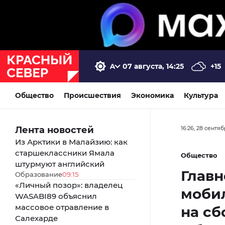
07 августа, 14:25
+15
Общество
Происшествия
Экономика
Культура
Лента новостей
16:26, 28 сентя
Из Арктики в Малайзию: как
старшеклассники Ямала
Общество
штурмуют английский
Главн
Образование
09:15
«Личный позор»: владелец
моби
WASABI89 объяснил
массовое отравление в
на сб
Салехарде