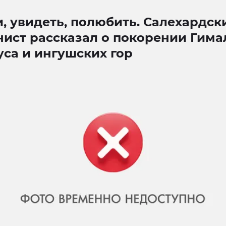
, увидеть, полюбить. Салехардск
ист рассказал о покорении Гима
са и ингушских гор