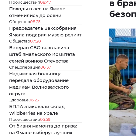
в бра
Происшествия
08:47
Походы в лес на Ямале
безоп
отменились до осени
Общество
08:25
Председатель Заксобрания
Ямала подарил музею реликт
Общество
07:20
Ветеран СВО возглавила
штаб ямальского Комитета
семей воинов Отечества
Спецоперация
06:57
Надымская больница
передала оборудование
медикам Волновахского
округа
Здоровье
06:23
БПЛА атаковали склад
Wildberries на Урале
Происшествия
05:59
От бивня мамонта до приза:
на Ямале выберут лучших