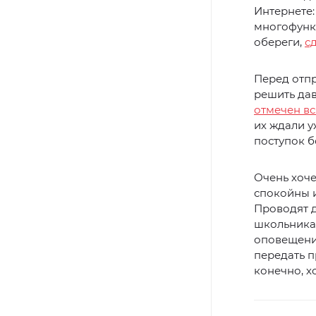
Интернете:
многофунк
обереги,
с
Перед отп
решить да
отмечен вс
их ждали у
поступок 
Очень хоче
спокойны и
Проводят д
школьникам
оповещени
передать п
конечно, х