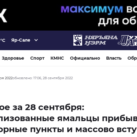
Яр-Сале
°C
Здоровье
Спорт
КМНС
Официально
Власть
Обр
бря 2022
обновлено: 17:06, 28 сентября 2022
ое за 28 сентября:
лизованные ямальцы прибы
орные пункты и массово вст