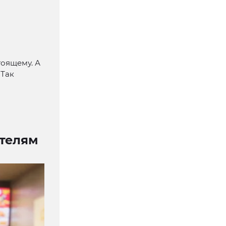
тоящему. А
 Так
телям