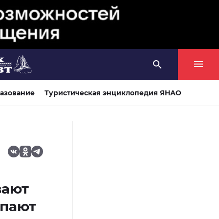
азование
Туристическая энциклопедия ЯНАО
вают
упают