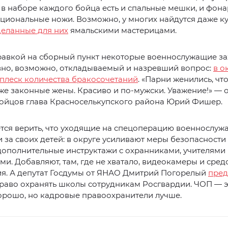
 в наборе каждого бойца есть и спальные мешки, и фона
циональные ножи. Возможно, у многих найдутся даже к
деланные для них
ямальскими мастерицами.
равкой на сборный пункт некоторые военнослужащие за
вно, возможно, откладываемый и назревший вопрос:
в о
плеск количества бракосочетаний
. «Парни женились, ч
же законные жены. Красиво и по-мужски. Уважение!» — 
бойцов глава Красноселькупского района Юрий Фишер.
тся верить, что уходящие на спецоперацию военнослуж
 за своих детей: в округе усиливают меры безопасности 
ополнительные инструктажи с охранниками, учителями
и. Добавляют, там, где не хватало, видеокамеры и сред
я. А депутат Госдумы от ЯНАО Дмитрий Погорелый
пре
раво охранять школы сотрудникам Росгвардии. ЧОП — э
орошо, но кадровые правоохранители лучше.