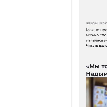
Гималаи, Непал
Можно прож
можно спон
началась и
Читать дале
«Мы т
Надыма