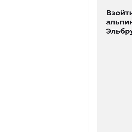
Взойти
альпин
Эльбру