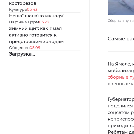
косторезов
Культура
05:43
Нешаˮ шанаʼко мянаԯяˮ
Сборный пункт 
Няръяна Ӈэрм
05:26
Зимний щит: как Ямал
активно готовится к
Самые важ
предстоящим холодам
Общество
05:09
Загрузка...
На Ямале, 
мобилизац
сборные п
военных ча
Губернатор
поделился
соцсетям р
неприспос
приходится
Ребятам да