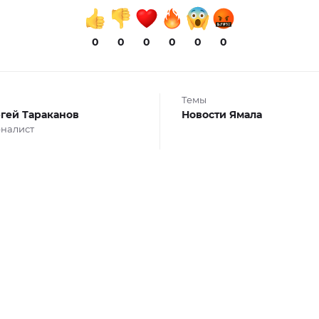
0
0
0
0
0
0
Темы
гей Тараканов
Новости Ямала
налист