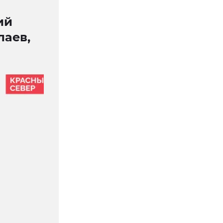
ий
лаев,