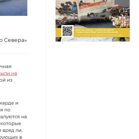
о Севера»
ичная
ыли на
ой из
харде и
я по
жалуются на
 которые
 вряд ли.
ирующих в