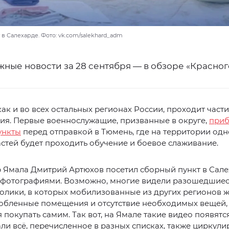
в Салехарде. Фото: vk.com/salekhard_adm
ные новости за 28 сентября — в обзоре «Красног
как и во всех остальных регионах России, проходит част
ия. Первые военнослужащие, призванные в округе,
приб
ункты
перед отправкой в Тюмень, где на территории одн
стей будет проходить обучение и боевое слаживание.
 Ямала Дмитрий Артюхов посетил сборный пункт в Сале
 фотографиями. Возможно, многие видели разошедшиес
олики, в которых мобилизованные из других регионов 
обленные помещения и отсутствие необходимых вещей,
 покупать самим. Так вот, на Ямале такие видео появятся
ли всё, перечисленное в разных списках, также циркул