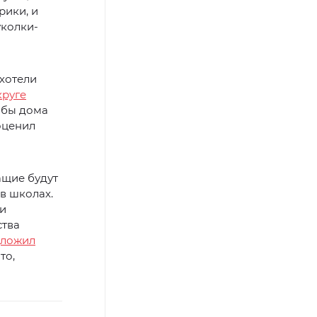
рики, и
уколки-
хотели
круге
тобы дома
оценил
ащие будут
в школах.
 и
ства
дложил
то,